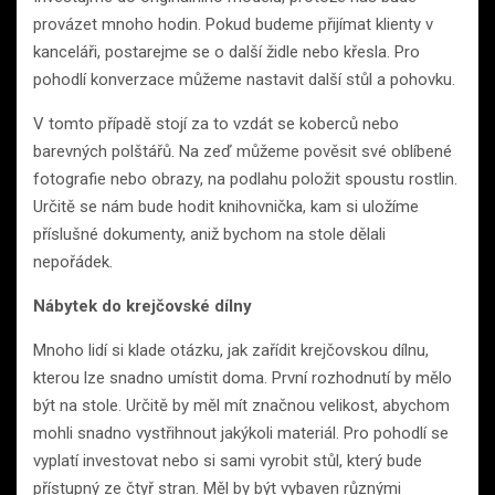
provázet mnoho hodin. Pokud budeme přijímat klienty v
kanceláři, postarejme se o další židle nebo křesla. Pro
pohodlí konverzace můžeme nastavit další stůl a pohovku.
V tomto případě stojí za to vzdát se koberců nebo
barevných polštářů. Na zeď můžeme pověsit své oblíbené
fotografie nebo obrazy, na podlahu položit spoustu rostlin.
Určitě se nám bude hodit knihovnička, kam si uložíme
příslušné dokumenty, aniž bychom na stole dělali
nepořádek.
Nábytek do krejčovské dílny
Mnoho lidí si klade otázku, jak zařídit krejčovskou dílnu,
kterou lze snadno umístit doma. První rozhodnutí by mělo
být na stole. Určitě by měl mít značnou velikost, abychom
mohli snadno vystřihnout jakýkoli materiál. Pro pohodlí se
vyplatí investovat nebo si sami vyrobit stůl, který bude
přístupný ze čtyř stran. Měl by být vybaven různými