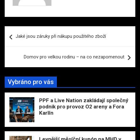
Navigace
Jaké jsou záruky při nákupu použitého zboží
pro
příspěvek
Domov pro velkou rodinu – na co nezapomenout
Vybráno pro vás
PPF a Live Nation zakládají společný
podnik pro provoz O2 areny a Fora
Karlín
Levnější měsíční kupón na MHD v