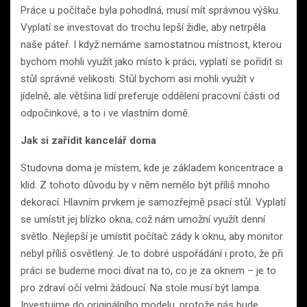
Práce u počítače byla pohodlná, musí mít správnou výšku.
Vyplatí se investovat do trochu lepší židle, aby netrpěla
naše páteř. I když nemáme samostatnou místnost, kterou
bychom mohli využít jako místo k práci, vyplatí se pořídit si
stůl správné velikosti. Stůl bychom asi mohli využít v
jídelně, ale většina lidí preferuje oddělení pracovní části od
odpočinkové, a to i ve vlastním domě.
Jak si zařídit kancelář doma
Studovna doma je místem, kde je základem koncentrace a
klid. Z tohoto důvodu by v něm nemělo být příliš mnoho
dekorací. Hlavním prvkem je samozřejmě psací stůl. Vyplatí
se umístit jej blízko okna, což nám umožní využít denní
světlo. Nejlepší je umístit počítač zády k oknu, aby monitor
nebyl příliš osvětlený. Je to dobré uspořádání i proto, že při
práci se budeme moci dívat na to, co je za oknem – je to
pro zdraví očí velmi žádoucí. Na stole musí být lampa.
Investujme do originálního modelu, protože nás bude