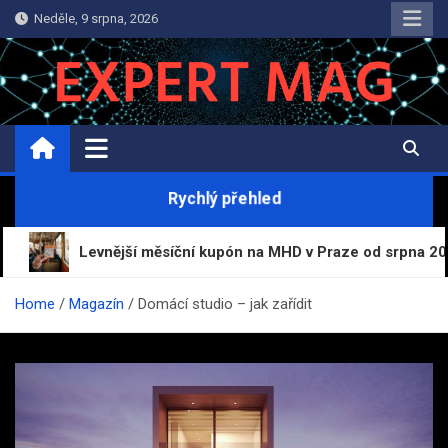
Skip
Neděle, 9 srpna, 2026
to
content
ExpertMag.cz
Magazín informací a zpravodajství
Rychlý přehled
jší měsíční kupón na MHD v Praze od srpna 2026 za 165 korun
Home
Magazín
Domácí studio – jak zařídit