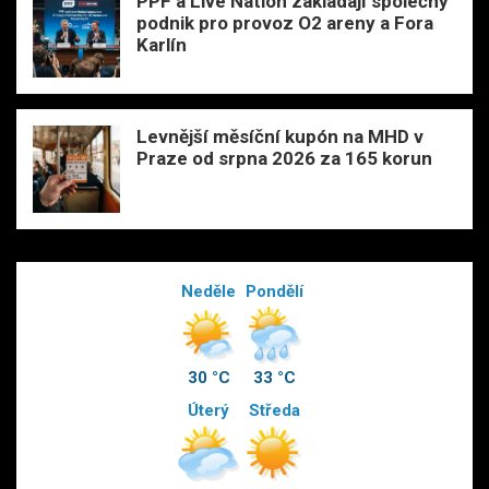
PPF a Live Nation zakládají společný
podnik pro provoz O2 areny a Fora
Karlín
Levnější měsíční kupón na MHD v
Praze od srpna 2026 za 165 korun
Neděle
Pondělí
30 °C
33 °C
Úterý
Středa