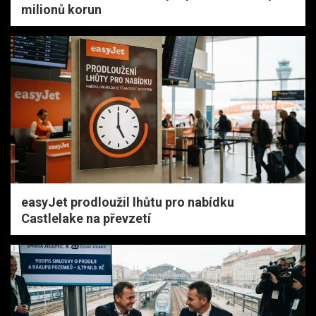
milionů korun
easyJet prodloužil lhůtu pro nabídku
Castlelake na převzetí