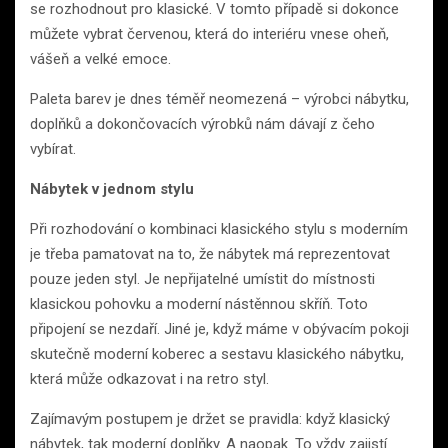
se rozhodnout pro klasické. V tomto případě si dokonce
můžete vybrat červenou, která do interiéru vnese oheň,
vášeň a velké emoce.
Paleta barev je dnes téměř neomezená – výrobci nábytku,
doplňků a dokončovacích výrobků nám dávají z čeho
vybírat.
Nábytek v jednom stylu
Při rozhodování o kombinaci klasického stylu s moderním
je třeba pamatovat na to, že nábytek má reprezentovat
pouze jeden styl. Je nepřijatelné umístit do místnosti
klasickou pohovku a moderní nástěnnou skříň. Toto
připojení se nezdaří. Jiné je, když máme v obývacím pokoji
skutečně moderní koberec a sestavu klasického nábytku,
která může odkazovat i na retro styl.
Zajímavým postupem je držet se pravidla: když klasický
nábytek, tak moderní doplňky. A naopak. To vždy zajistí