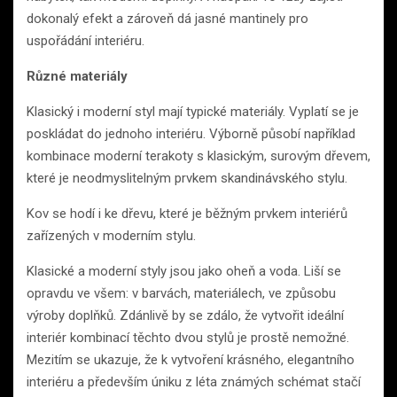
dokonalý efekt a zároveň dá jasné mantinely pro
uspořádání interiéru.
Různé materiály
Klasický i moderní styl mají typické materiály. Vyplatí se je
poskládat do jednoho interiéru. Výborně působí například
kombinace moderní terakoty s klasickým, surovým dřevem,
které je neodmyslitelným prvkem skandinávského stylu.
Kov se hodí i ke dřevu, které je běžným prvkem interiérů
zařízených v moderním stylu.
Klasické a moderní styly jsou jako oheň a voda. Liší se
opravdu ve všem: v barvách, materiálech, ve způsobu
výroby doplňků. Zdánlivě by se zdálo, že vytvořit ideální
interiér kombinací těchto dvou stylů je prostě nemožné.
Mezitím se ukazuje, že k vytvoření krásného, ​​elegantního
interiéru a především úniku z léta známých schémat stačí