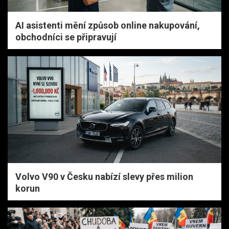
AI asistenti mění způsob online nakupování,
obchodníci se připravují
Volvo V90 v Česku nabízí slevy přes milion
korun