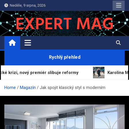
Skip
Neděle, 9 srpna, 2026
to
content
ExpertMag.cz
Magazín informací a zpravodajství
Rychlý přehled
remiér slibuje reformy
Karolína Muchová vynechá t
Home
Magazín
Jak spojit klasický styl s moderním