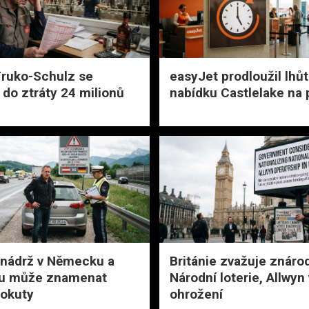
Fruko-Schulz se
easyJet prodloužil lhů
 do ztráty 24 milionů
nabídku Castlelake na 
 nádrž v Německu a
Británie zvažuje znáro
u může znamenat
Národní loterie, Allwyn 
pokuty
ohrožení