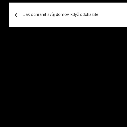
Navigace
Jak ochránit svůj domov, když odcházíte
pro
příspěvek