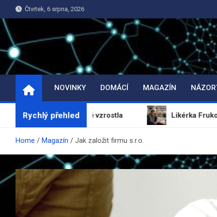
Skip
Čtvrtek, 6 srpna, 2026
to
content
NOVINKY
DOMÁCÍ
MAGAZÍN
NÁZOR
Rychlý přehled
 bytů výrazně vzrostla
Likérka Fruko-Schulz se pr
Home
Magazín
Jak založit firmu s.r.o.