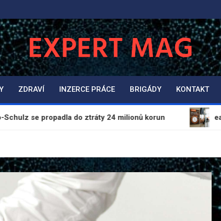
ExpertMag.cz
Magazín informací a zpravodajství
Y
ZDRAVÍ
INZERCE PRÁCE
BRIGÁDY
KONTAKT
opadla do ztráty 24 milionů korun
easyJet prodlou