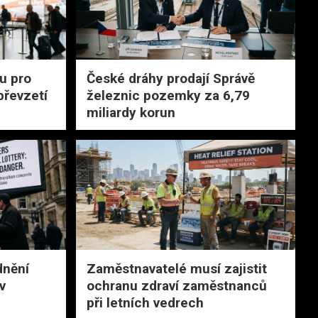
tu pro
České dráhy prodají Správě
převzetí
železnic pozemky za 6,79
miliardy korun
dnění
Zaměstnavatelé musí zajistit
v
ochranu zdraví zaměstnanců
při letních vedrech