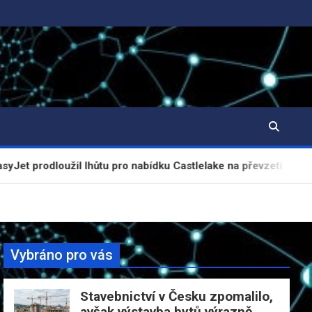
žil lhůtu pro nabídku Castlelake na převzetí
Průmy
Vybráno pro vás
Stavebnictví v Česku zpomalilo,
avšak výstavba bytů výrazně