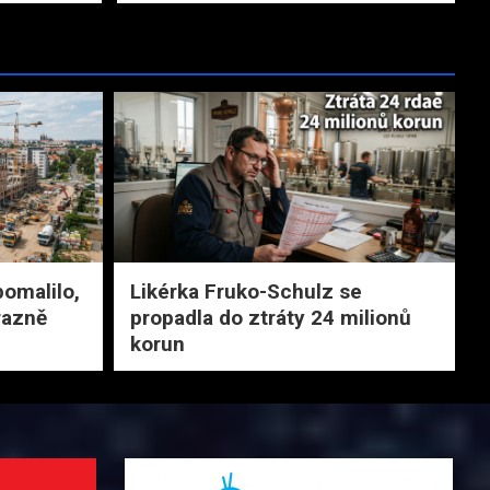
pomalilo,
Likérka Fruko-Schulz se
razně
propadla do ztráty 24 milionů
korun