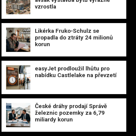
vzrostla
Likérka Fruko-Schulz se
propadla do ztráty 24 milionů
korun
easyJet prodloužil lhůtu pro
nabídku Castlelake na převzetí
České dráhy prodají Správě
železnic pozemky za 6,79
miliardy korun