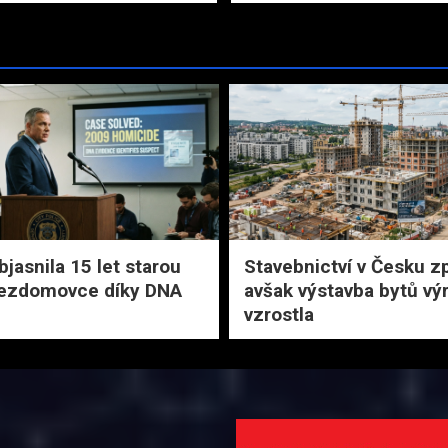
bjasnila 15 let starou
Stavebnictví v Česku z
bezdomovce díky DNA
avšak výstavba bytů vý
vzrostla