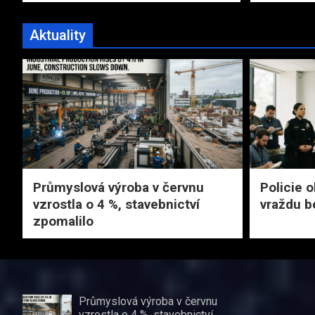
Aktuality
Průmyslová výroba v červnu
Policie o
vzrostla o 4 %, stavebnictví
vraždu 
zpomalilo
Průmyslová výroba v červnu
vzrostla o 4 %, stavebnictví