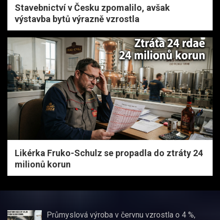
Stavebnictví v Česku zpomalilo, avšak
výstavba bytů výrazně vzrostla
Likérka Fruko-Schulz se propadla do ztráty 24
milionů korun
Průmyslová výroba v červnu vzrostla o 4 %,