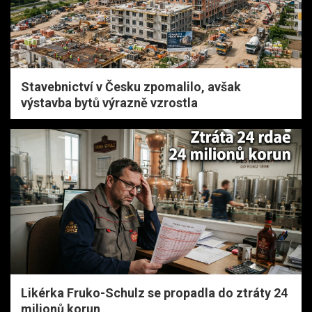
Stavebnictví v Česku zpomalilo, avšak
výstavba bytů výrazně vzrostla
Likérka Fruko-Schulz se propadla do ztráty 24
milionů korun