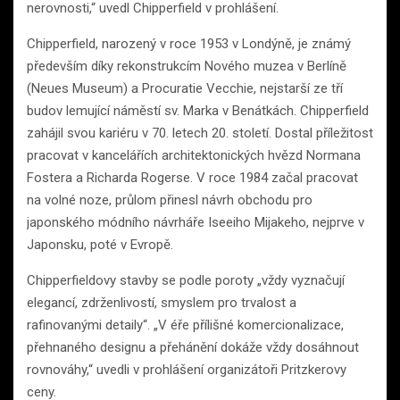
nerovnosti,“ uvedl Chipperfield v prohlášení.
Chipperfield, narozený v roce 1953 v Londýně, je známý
především díky rekonstrukcím Nového muzea v Berlíně
(Neues Museum) a Procuratie Vecchie, nejstarší ze tří
budov lemující náměstí sv. Marka v Benátkách. Chipperfield
zahájil svou kariéru v 70. letech 20. století. Dostal příležitost
pracovat v kancelářích architektonických hvězd Normana
Fostera a Richarda Rogerse. V roce 1984 začal pracovat
na volné noze, průlom přinesl návrh obchodu pro
japonského módního návrháře Iseeiho Mijakeho, nejprve v
Japonsku, poté v Evropě.
Chipperfieldovy stavby se podle poroty „vždy vyznačují
elegancí, zdrženlivostí, smyslem pro trvalost a
rafinovanými detaily“. „V éře přílišné komercionalizace,
přehnaného designu a přehánění dokáže vždy dosáhnout
rovnováhy,“ uvedli v prohlášení organizátoři Pritzkerovy
ceny.