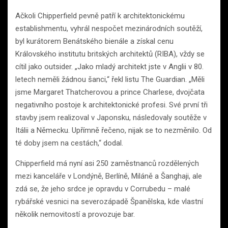
Ačkoli Chipperfield pevně patří k architektonickému
establishmentu, vyhrál nespočet mezinárodních soutěží,
byl kurátorem Benátského bienále a získal cenu
Královského institutu britských architektů (RIBA), vždy se
cítil jako outsider. „Jako mladý architekt jste v Anglii v 80.
letech neměli žádnou šanci,“ řekl listu The Guardian. „Měli
jsme Margaret Thatcherovou a prince Charlese, dvojčata
negativního postoje k architektonické profesi. Své první tři
stavby jsem realizoval v Japonsku, následovaly soutěže v
Itálii a Německu. Upřímně řečeno, nijak se to nezměnilo. Od
té doby jsem na cestách,“ dodal.
Chipperfield má nyní asi 250 zaměstnanců rozdělených
mezi kanceláře v Londýně, Berlíně, Miláně a Šanghaji, ale
zdá se, že jeho srdce je opravdu v Corrubedu – malé
rybářské vesnici na severozápadě Španělska, kde vlastní
několik nemovitostí a provozuje bar.