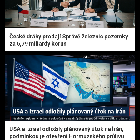
České dráhy prodají Správě železnic pozemky
za 6,79 miliardy korun
USA a Izrael odložily plánovaný útok na Írán,
podmínkou je otevření Hormuzského průlivu