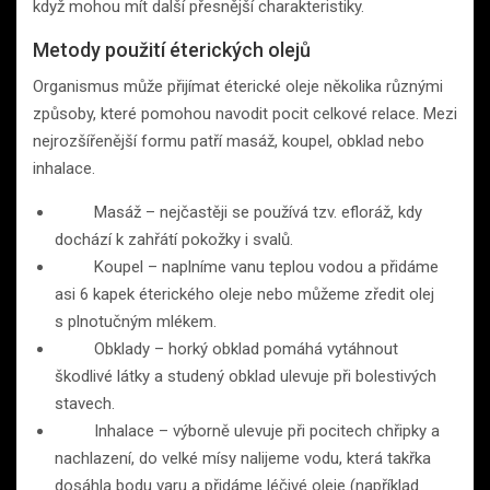
když mohou mít další přesnější charakteristiky.
Metody použití éterických olejů
Organismus může přijímat éterické oleje několika různými
způsoby, které pomohou navodit pocit celkové relace. Mezi
nejrozšířenější formu patří masáž, koupel, obklad nebo
inhalace.
Masáž – nejčastěji se používá tzv. efloráž, kdy
dochází k zahřátí pokožky i svalů.
Koupel – naplníme vanu teplou vodou a přidáme
asi 6 kapek éterického oleje nebo můžeme zředit olej
s plnotučným mlékem.
Obklady – horký obklad pomáhá vytáhnout
škodlivé látky a studený obklad ulevuje při bolestivých
stavech.
Inhalace – výborně ulevuje při pocitech chřipky a
nachlazení, do velké mísy nalijeme vodu, která takřka
dosáhla bodu varu a přidáme léčivé oleje (například