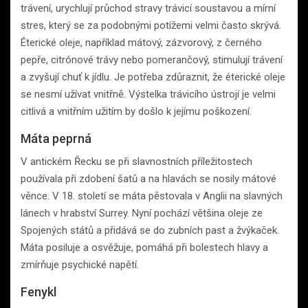
trávení, urychlují průchod stravy trávicí soustavou a mírní
stres, který se za podobnými potížemi velmi často skrývá.
Éterické oleje, například mátový, zázvorový, z černého
pepře, citrónové trávy nebo pomerančový, stimulují trávení
a zvyšují chuť k jídlu. Je potřeba zdůraznit, že éterické oleje
se nesmí užívat vnitřně. Výstelka trávicího ústrojí je velmi
citlivá a vnitřním užitím by došlo k jejímu poškození.
Máta peprná
V antickém Řecku se při slavnostních příležitostech
používala při zdobení šatů a na hlavách se nosily mátové
věnce. V 18. století se máta pěstovala v Anglii na slavných
lánech v hrabství Surrey. Nyní pochází většina oleje ze
Spojených států a přidává se do zubních past a žvýkaček.
Máta posiluje a osvěžuje, pomáhá při bolestech hlavy a
zmírňuje psychické napětí.
Fenykl