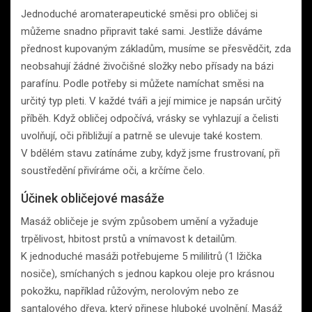
Jednoduché aromaterapeutické směsi pro obličej si
můžeme snadno připravit také sami. Jestliže dáváme
přednost kupovaným základům, musíme se přesvědčit, zda
neobsahují žádné živočišné složky nebo přísady na bázi
parafínu. Podle potřeby si můžete namíchat směsi na
určitý typ pleti. V každé tváři a její mimice je napsán určitý
příběh. Když obličej odpočívá, vrásky se vyhlazují a čelisti
uvolňují, oči přibližují a patrně se ulevuje také kostem.
V bdělém stavu zatínáme zuby, když jsme frustrovaní, při
soustředění přivíráme oči, a krčíme čelo.
Účinek obličejové masáže
Masáž obličeje je svým způsobem umění a vyžaduje
trpělivost, hbitost prstů a vnímavost k detailům.
K jednoduché masáži potřebujeme 5 mililitrů (1 lžička
nosiče), smíchaných s jednou kapkou oleje pro krásnou
pokožku, například růžovým, nerolovým nebo ze
santalového dřeva, který přinese hluboké uvolnění. Masáž