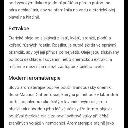
pod vysokým tlakem je do ní puštěna pára a potom se
pára ochladí tak, aby se přeměnila na vodu a éterický olej
plaval na hladině.
Extrakce
Éterické oleje se získávají z listů, květů, stonků, plodů a
kořenů různých rostlin. Rostlinu je nutné sklidit ve správný
okamžik, aby byl její přínos co největší. Oleje jsou získávány
pomocí destilace, lisováním nebo chemickou extrakcí a
můžeme mezi nimi nalézt zástupce z celého světa.
Moderní aromaterapie
Slovo aromaterapie poprvé použil francouzský chemik
René-Maurice Gattenfossé, který si při nehodě v laboratoři
potřel popálenou ruku čistým levandulovým olejem a
objevil tak náhodou jeho léčivé účinky. Po tomto objevu
používal éterické oleje za první světové války při léčbě
zraněných vojáků v nemocnici. Aromaterapie stejně jako