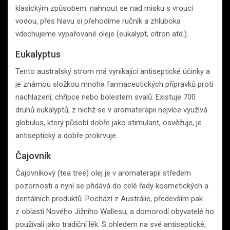
klasickým způsobem: nahnout se nad misku s vroucí
vodou, přes hlavu si přehodíme ručník a zhluboka
vdechujeme vypařované oleje (eukalypt, citron atd.).
Eukalyptus
Tento australský strom má vynikající antiseptické účinky a
je známou složkou mnoha farmaceutických přípravků proti
nachlazení, chřipce nebo bolestem svalů. Existuje 700
druhů eukalyptů, z nichž se v aromaterapii nejvíce využívá
globulus, který působí dobře jako stimulant, osvěžuje, je
antiseptický a dobře prokrvuje.
Čajovník
Čajovníkový (tea tree) olej je v aromaterapii středem
pozornosti a nyní se přidává do celé řady kosmetických a
dentálních produktů. Pochází z Austrálie, především pak
z oblasti Nového Jižního Wallesu, a domorodí obyvatelé ho
používali jako tradiční lék. S ohledem na své antiseptické,