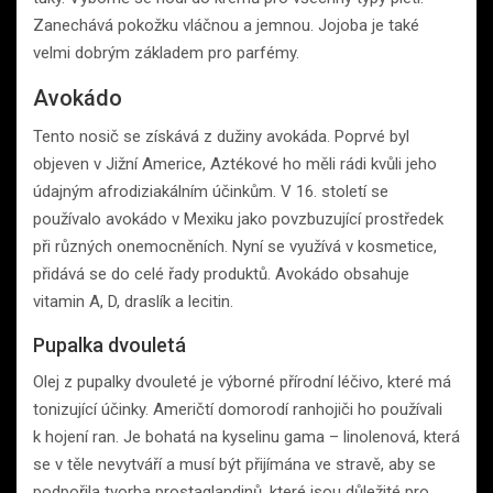
Zanechává pokožku vláčnou a jemnou. Jojoba je také
velmi dobrým základem pro parfémy.
Avokádo
Tento nosič se získává z dužiny avokáda. Poprvé byl
objeven v Jižní Americe, Aztékové ho měli rádi kvůli jeho
údajným afrodiziakálním účinkům. V 16. století se
používalo avokádo v Mexiku jako povzbuzující prostředek
při různých onemocněních. Nyní se využívá v kosmetice,
přidává se do celé řady produktů. Avokádo obsahuje
vitamin A, D, draslík a lecitin.
Pupalka dvouletá
Olej z pupalky dvouleté je výborné přírodní léčivo, které má
tonizující účinky. Američtí domorodí ranhojiči ho používali
k hojení ran. Je bohatá na kyselinu gama – linolenová, která
se v těle nevytváří a musí být přijímána ve stravě, aby se
podpořila tvorba prostaglandinů, které jsou důležité pro