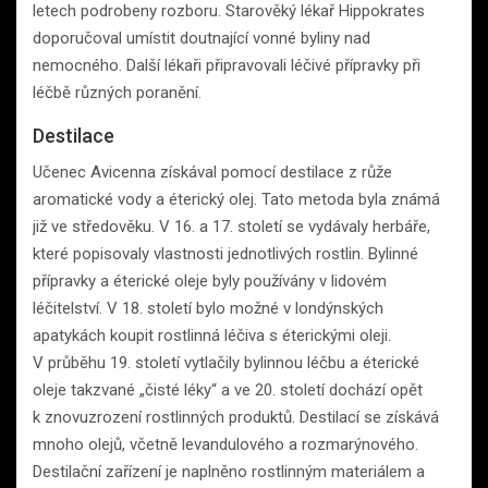
letech podrobeny rozboru. Starověký lékař Hippokrates
doporučoval umístit doutnající vonné byliny nad
nemocného. Další lékaři připravovali léčivé přípravky při
léčbě různých poranění.
Destilace
Učenec Avicenna získával pomocí destilace z růže
aromatické vody a éterický olej. Tato metoda byla známá
již ve středověku. V 16. a 17. století se vydávaly herbáře,
které popisovaly vlastnosti jednotlivých rostlin. Bylinné
přípravky a éterické oleje byly používány v lidovém
léčitelství. V 18. století bylo možné v londýnských
apatykách koupit rostlinná léčiva s éterickými oleji.
V průběhu 19. století vytlačily bylinnou léčbu a éterické
oleje takzvané „čisté léky“ a ve 20. století dochází opět
k znovuzrození rostlinných produktů. Destilací se získává
mnoho olejů, včetně levandulového a rozmarýnového.
Destilační zařízení je naplněno rostlinným materiálem a