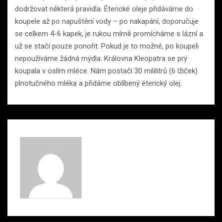
dodržovat některá pravidla. Éterické oleje přidáváme do
koupele až po napuštění vody – po nakapání, doporučuje
se celkem 4-6 kapek, je rukou mírně promícháme s lázní a
už se stačí pouze ponořit. Pokud je to možné, po koupeli
nepoužíváme žádná mýdla. Královna Kleopatra se prý
koupala v oslím mléce. Nám postačí 30 mililitrů (6 lžiček)
plnotučného mléka a přidáme oblíbený éterický olej.