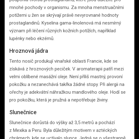
mnohé pochody v organismu. Za mnoha menstruačními
potížemi u žen se skrývají právě nevyrovnané hodnoty
prostaglandinů. Kyselina gama-linolenová má nesmírný
význam při léčení různých kožních potížích, například
lupénky nebo ekzémů.
Hroznová jádra
Tento nosič produkují vinařské oblasti Francie, kde se
získává z hroznových peciček. V aromaterapii patří mezi
velmi oblíbené masážní oleje. Není příliš mastný, provoní
pokožku a nezanechává takřka žádné stopy. Při alergii na
ořechy je adekvátní náhražkou mandlového oleje. Hodí se
pro pokožku, která je pružná a nepotřebuje živiny.
Slunečnice
Slunečnice dorůstá do výšky až 3,5 metrů a pochází
z Mexika a Peru. Byla důležitým motivem v aztéckých
chrámech, kde se uctívalo slunce. Jedná se o všestranně