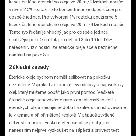
kapek čistého éterického oleje ve 20 ml/4 lžičkách nosiče
vytvoří 2,5% roztok. Tato koncentrace se doporučuje pro
dospělé jedince. Pro vytvoření 1% roztoku použijeme 5
kapek čistého éterického oleje ve 20 ml /4 lžičkách nosiče.
Tento typ ředění je vhodný jak pro dospělé jedince
s citlivější pokožkou, tak pro děti od 3 do 10 let. Díky
naředění v tzv. nosiči lze éterické oleje zcela bezpečně
nanášet na pokožku.
Základní zásady
Éterické oleje bychom neměli aplikovat na pokožku
nezředěné. Výjimku tvoří pouze levandulový a čajovníkový
olej, který můžeme použít jako první pomoc. Veškeré
éterické oleje uchováváme mimo dosah malých dětí. U
éterických olejů sledujeme dobu trvanlivosti a uchováváme
je v temnu a při přiměřené teplotě. V případě zvýšené
citlivosti, musíme veškeré éterické oleje před jejich
nanesením nejprve vyzkoušet na zápěstí a provést test