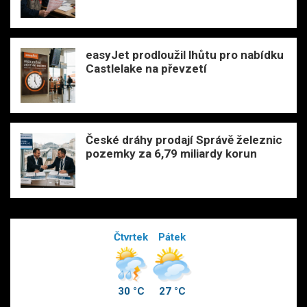
easyJet prodloužil lhůtu pro nabídku
Castlelake na převzetí
České dráhy prodají Správě železnic
pozemky za 6,79 miliardy korun
Čtvrtek
Pátek
30 °C
27 °C