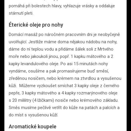
pomáhá při bolestech hlavy, vyhlazuje vrásky a oddaluje
stárnutí pleti.
Éterické oleje pro nohy
Domácí masáž po náročném pracovním dni je neobyčejně
uvolňující. Jestliže máme doma nějakou nádobu na nohy,
dáme do ní teplou vodu a přidáme šálek soli z Mrtvého
moře nebo jakoukoli jinou, popř. 1 kapku mátového a 2
kapky levandulového oleje. Po asi 15 minutách nohy
vyndáme, osušíme a pak promasírujeme buď směsí,
zředěnou nosičem, nebo krémem na ztvrdlou a vysušenou
kůži. Můžeme vyzkoušet smíchat 3 kapky oleje z černého
pepře, 3 kapky mátového a 4 kapky rozmarýnového oleje
s 20 mililitry (4 lžičkami) nosiče nebo krémového základu.
Směs musíme pečlivě vetřít do kůže na patách a palcích a
do míst s vysušenou kůží.
Aromatické koupele