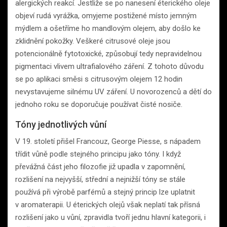
alergických reakcí. Jestliže se po nanesení éterického oleje
objeví rudá vyrážka, omyjeme postižené místo jemným
mýdlem a ošetříme ho mandlovým olejem, aby došlo ke
zklidnění pokožky. Veškeré citrusové oleje jsou
potencionálně fytotoxické, způsobují tedy nepravidelnou
pigmentaci vlivem ultrafialového záření. Z tohoto důvodu
se po aplikaci směsi s citrusovým olejem 12 hodin
nevystavujeme silnému UV záření. U novorozenců a dětí do
jednoho roku se doporučuje používat čisté nosiče.
Tóny jednotlivých vůní
V 19. století přišel Francouz, George Piesse, s nápadem
třídit vůně podle stejného principu jako tóny. I když
převážná část jeho filozofie již upadla v zapomnění,
rozlišení na nejvyšší, střední a nejnižší tóny se stále
používá při výrobě parfémů a stejný princip lze uplatnit
v aromaterapii. U éterických olejů však neplatí tak přísná
rozlišení jako u vůní, zpravidla tvoří jednu hlavní kategorii, i