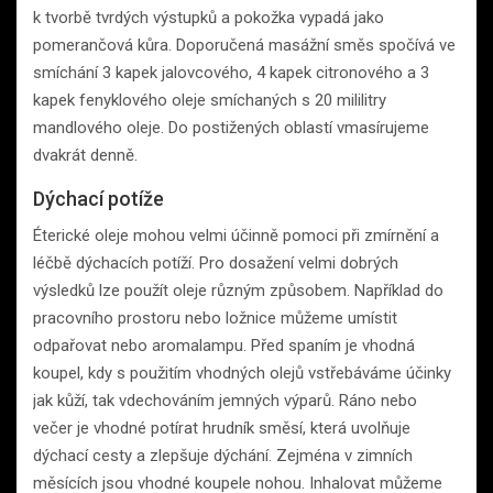
k tvorbě tvrdých výstupků a pokožka vypadá jako
pomerančová kůra. Doporučená masážní směs spočívá ve
smíchání 3 kapek jalovcového, 4 kapek citronového a 3
kapek fenyklového oleje smíchaných s 20 mililitry
mandlového oleje. Do postižených oblastí vmasírujeme
dvakrát denně.
Dýchací potíže
Éterické oleje mohou velmi účinně pomoci při zmírnění a
léčbě dýchacích potíží. Pro dosažení velmi dobrých
výsledků lze použít oleje různým způsobem. Například do
pracovního prostoru nebo ložnice můžeme umístit
odpařovat nebo aromalampu. Před spaním je vhodná
koupel, kdy s použitím vhodných olejů vstřebáváme účinky
jak kůží, tak vdechováním jemných výparů. Ráno nebo
večer je vhodné potírat hrudník směsí, která uvolňuje
dýchací cesty a zlepšuje dýchání. Zejména v zimních
měsících jsou vhodné koupele nohou. Inhalovat můžeme