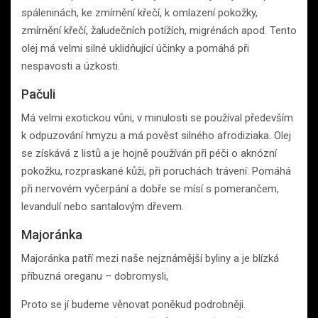
spáleninách, ke zmírnění křečí, k omlazení pokožky,
zmírnění křečí, žaludečních potížích, migrénách apod. Tento
olej má velmi silné uklidňující účinky a pomáhá při
nespavosti a úzkosti.
Pačuli
Má velmi exotickou vůni, v minulosti se používal především
k odpuzování hmyzu a má pověst silného afrodiziaka. Olej
se získává z listů a je hojně používán při péči o aknózní
pokožku, rozpraskané kůži, při poruchách trávení. Pomáhá
při nervovém vyčerpání a dobře se mísí s pomerančem,
levandulí nebo santalovým dřevem.
Majoránka
Majoránka patří mezi naše nejznámější byliny a je blízká
příbuzná oreganu – dobromysli,
Proto se jí budeme věnovat poněkud podrobněji.