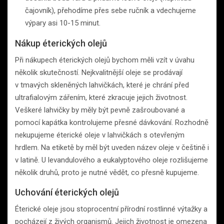
čajovník), přehodíme přes sebe ručník a vdechujeme
výpary asi 10-15 minut.
Nákup éterických olejů
Při nákupech éterických olejů bychom měli vzít v úvahu
několik skutečností. Nejkvalitnější oleje se prodávají
v tmavých skleněných lahvičkách, které je chrání před
ultrafialovým zářením, které zkracuje jejich životnost.
Veškeré lahvičky by měly být pevně zašroubované a
pomocí kapátka kontrolujeme přesné dávkování. Rozhodně
nekupujeme éterické oleje v lahvičkách s otevřeným
hrdlem. Na etiketě by měl být uveden název oleje v češtině i
v latině. U levandulového a eukalyptového oleje rozlišujeme
několik druhů, proto je nutné vědět, co přesně kupujeme.
Uchování éterických olejů
Éterické oleje jsou stoprocentní přírodní rostlinné výtažky a
pocházejí z živých organismů. Jejich životnost je omezena