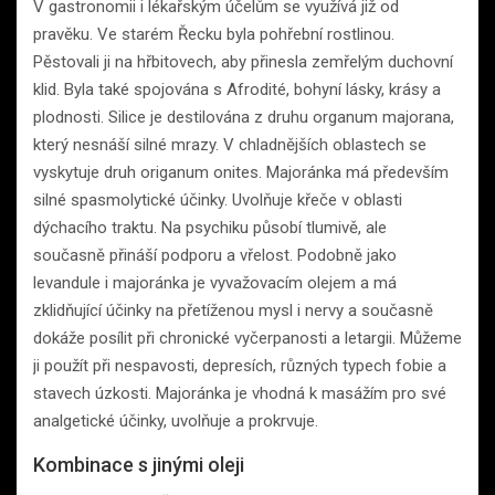
V gastronomii i lékařským účelům se využívá již od
pravěku. Ve starém Řecku byla pohřební rostlinou.
Pěstovali ji na hřbitovech, aby přinesla zemřelým duchovní
klid. Byla také spojována s Afrodité, bohyní lásky, krásy a
plodnosti. Silice je destilována z druhu organum majorana,
který nesnáší silné mrazy. V chladnějších oblastech se
vyskytuje druh origanum onites. Majoránka má především
silné spasmolytické účinky. Uvolňuje křeče v oblasti
dýchacího traktu. Na psychiku působí tlumivě, ale
současně přináší podporu a vřelost. Podobně jako
levandule i majoránka je vyvažovacím olejem a má
zklidňující účinky na přetíženou mysl i nervy a současně
dokáže posílit při chronické vyčerpanosti a letargii. Můžeme
ji použít při nespavosti, depresích, různých typech fobie a
stavech úzkosti. Majoránka je vhodná k masážím pro své
analgetické účinky, uvolňuje a prokrvuje.
Kombinace s jinými oleji