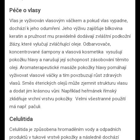
Péče o vlasy
Vlas je vyživován vlasovým váčkem a pokud vlas vypadne,
dochází k jeho odumření. Jeho výživu zajišťuje bílkovina
keratin a pružnost mu pravidelně dodávají zvláštní podkožní
žlázy, které vylučují zvláčňující oleje. Odbarvovače,
koncentrované šampony a vlasová kosmetika vysušují
pokožku hlavy a narušují její schopnost zásobování těmito
oleji. Aromaterapeutické masáže pokožky hlavy pomáhají
vyživovat vlasové váčky a tím povzbuzují růst zdravých
vlasů. Směs éterických olejů může zjemnit strukturu vlasu
a dodat jim krásnou vůni. Například heřmánek římský
zklidňuje vrchní vrstvu pokožky. Velmi všestranné použití
má např. pačuli.
Celulitida
Celulitida je způsobena hromaděním vody a odpadních
produktů v tukové vrstvě pokožky a následně dochází