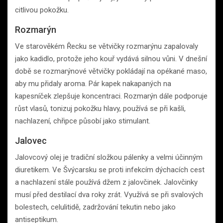
citlivou pokožku.
Rozmarýn
Ve starověkém Řecku se větvičky rozmarýnu zapalovaly
jako kadidlo, protože jeho kouř vydává silnou vůni. V dnešní
době se rozmarýnové větvičky pokládají na opékané maso,
aby mu přidaly aroma. Pár kapek nakapaných na
kapesníček zlepšuje koncentraci. Rozmarýn dále podporuje
růst vlasů, tonizuj pokožku hlavy, používá se při kašli,
nachlazení, chřipce působí jako stimulant.
Jalovec
Jalovcový olej je tradiční složkou pálenky a velmi účinným
diuretikem. Ve Švýcarsku se proti infekcím dýchacích cest
a nachlazení stále používá džem z jalovčinek. Jalovčinky
musí před destilací dva roky zrát. Využívá se při svalových
bolestech, celulitidě, zadržování tekutin nebo jako
antiseptikum.