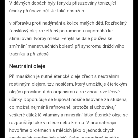
V dávných dobách byly fenyklu přisuzovány tonizující
účinky při únavě očí. Je také obsažen
v přípravku proti nadýmání a kolice malých dětí. Rozředěný
fenyklový olej, rozetřený po ramenou napomáhá ke
stimulování tvorby mléka. Fenykl se dále používá ke
zmírnění menstruačních bolestí, při syndromu dráždivého
tračníku a při zácpě.
Neutrální oleje
Při masážích je nutné éterické oleje zředit s neutrálním
rostlinným olejem, tzv. nosičem, který umožňuje éterickým
olejům proniknout do organismu a rozvinout své léčivé
účinky. Doporučuje se kupovat nosiče lisované za studena,
co možná nejméně rafinované, protože si uchovávají
veškeré důležité vitaminy a minerální látky. Éterické oleje se
rozpouštějí také v mléce nebo krému. V aromaterapii
hovoříme o krémech a mlécích jako o jednoduchých