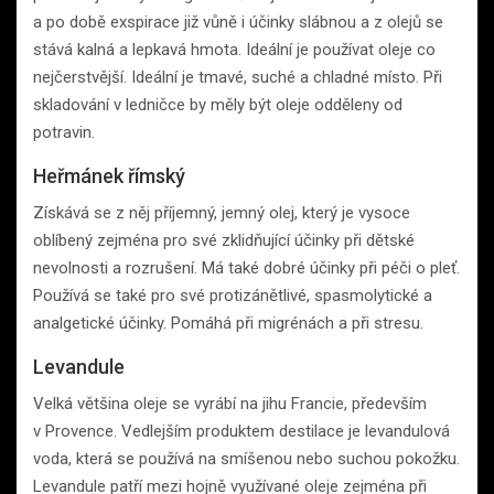
a po době exspirace již vůně i účinky slábnou a z olejů se
stává kalná a lepkavá hmota. Ideální je používat oleje co
nejčerstvější. Ideální je tmavé, suché a chladné místo. Při
skladování v ledničce by měly být oleje odděleny od
potravin.
Heřmánek římský
Získává se z něj příjemný, jemný olej, který je vysoce
oblíbený zejména pro své zklidňující účinky při dětské
nevolnosti a rozrušení. Má také dobré účinky při péči o pleť.
Používá se také pro své protizánětlivé, spasmolytické a
analgetické účinky. Pomáhá při migrénách a při stresu.
Levandule
Velká většina oleje se vyrábí na jihu Francie, především
v Provence. Vedlejším produktem destilace je levandulová
voda, která se používá na smíšenou nebo suchou pokožku.
Levandule patří mezi hojně využívané oleje zejména při