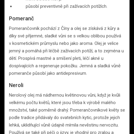
působí preventivně při zažívacích potížích.
Pomeranč
Pomerančovník pochází z Číny a olej se získává z kůry a
díky své příjemné, sladké vůni se s velkou oblibou používá
v kosmetickém průmyslu nebo jako aroma. Olej je velice
jemný a pomáhá při léčbě zažívacích potíží, a to zejména u
dětí. Prospívá mastné a smíšení pleti, léčí akné u
dospívajících a regeneruje pokožku. Jemná a sladká vůně
pomeranče působí jako antidepresivum.
Neroli
Nerolový olej má nádhernou květinovou vůni, když je kvůli
velkému počtu květů, které jsou třeba k výrobě malého
množství, také poměrně drahý. Pomerančovníkové květy se
podle tradice přidávaly do svatebních kytic, protože jejich
lehká, uklidňující vůně údajně mírnila nevěstinu nervozitu.
Používá se také při péči o jizvy, je vhodný pro zralou a