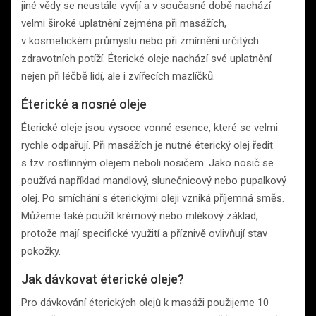
jiné vědy se neustále vyvíjí a v současné době nachází
velmi široké uplatnění zejména při masážích,
v kosmetickém průmyslu nebo při zmírnění určitých
zdravotních potíží. Éterické oleje nachází své uplatnění
nejen při léčbě lidí, ale i zvířecích mazlíčků.
Éterické a nosné oleje
Éterické oleje jsou vysoce vonné esence, které se velmi
rychle odpařují. Při masážích je nutné éterický olej ředit
s tzv. rostlinným olejem neboli nosičem. Jako nosič se
používá například mandlový, slunečnicový nebo pupalkový
olej. Po smíchání s éterickými oleji vzniká příjemná směs.
Můžeme také použít krémový nebo mlékový základ,
protože mají specifické využití a příznivě ovlivňují stav
pokožky.
Jak dávkovat éterické oleje?
Pro dávkování éterických olejů k masáži použijeme 10