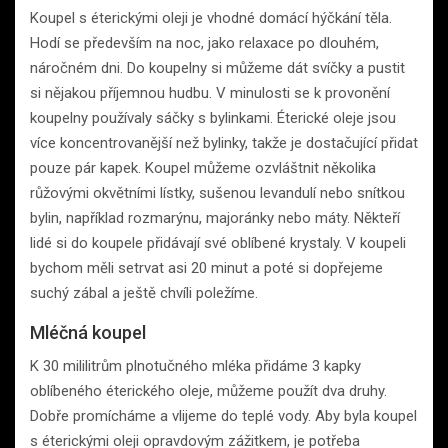
Koupel s éterickými oleji je vhodné domácí hýčkání těla.
Hodí se především na noc, jako relaxace po dlouhém,
náročném dni. Do koupelny si můžeme dát svíčky a pustit
si nějakou příjemnou hudbu. V minulosti se k provonění
koupelny používaly sáčky s bylinkami. Éterické oleje jsou
více koncentrovanější než bylinky, takže je dostačující přidat
pouze pár kapek. Koupel můžeme ozvláštnit několika
růžovými okvětními lístky, sušenou levandulí nebo snítkou
bylin, například rozmarýnu, majoránky nebo máty. Někteří
lidé si do koupele přidávají své oblíbené krystaly. V koupeli
bychom měli setrvat asi 20 minut a poté si dopřejeme
suchý zábal a ještě chvíli poležíme.
Mléčná koupel
K 30 mililitrům plnotučného mléka přidáme 3 kapky
oblíbeného éterického oleje, můžeme použít dva druhy.
Dobře promícháme a vlijeme do teplé vody. Aby byla koupel
s éterickými oleji opravdovým zážitkem, je potřeba