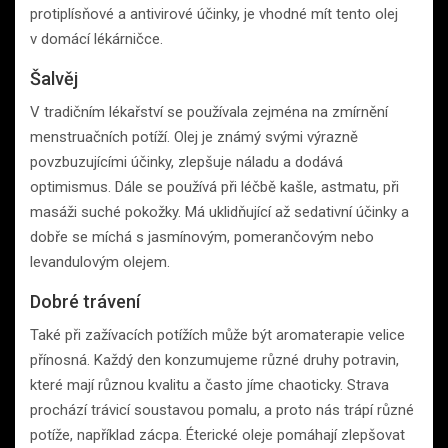
protiplísňové a antivirové účinky, je vhodné mít tento olej
v domácí lékárničce.
Šalvěj
V tradičním lékařství se používala zejména na zmírnění
menstruačních potíží. Olej je známý svými výrazně
povzbuzujícími účinky, zlepšuje náladu a dodává
optimismus. Dále se používá při léčbě kašle, astmatu, při
masáži suché pokožky. Má uklidňující až sedativní účinky a
dobře se míchá s jasmínovým, pomerančovým nebo
levandulovým olejem.
Dobré trávení
Také při zažívacích potížích může být aromaterapie velice
přínosná. Každý den konzumujeme různé druhy potravin,
které mají různou kvalitu a často jíme chaoticky. Strava
prochází trávicí soustavou pomalu, a proto nás trápí různé
potíže, například zácpa. Éterické oleje pomáhají zlepšovat