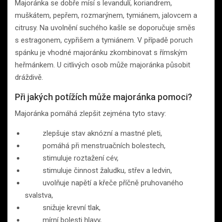
Majoránka se dobře mísí s levandulí, koriandrem,
muškátem, pepřem, rozmarýnem, tymiánem, jalovcem a
citrusy. Na uvolnění suchého kašle se doporučuje směs
s estragonem, cypřišem a tymiánem. V případě poruch
spánku je vhodné majoránku zkombinovat s římským
heřmánkem. U citlivých osob může majoránka působit
dráždivě.
Při jakých potížích může majoránka pomoci?
Majoránka pomáhá zlepšit zejména tyto stavy:
zlepšuje stav aknózní a mastné pleti,
pomáhá při menstruačních bolestech,
stimuluje roztažení cév,
stimuluje činnost žaludku, střev a ledvin,
uvolňuje napětí a křeče příčně pruhovaného
svalstva,
snižuje krevní tlak,
mírní bolesti hlavy,