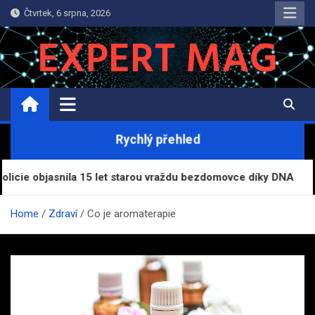
Skip
Čtvrtek, 6 srpna, 2026
to
content
ExpertMag.cz
Magazín informací a zpravodajství
Rychlý přehled
nila 15 let starou vraždu bezdomovce díky DNA
Sta
Home
Zdraví
Co je aromaterapie