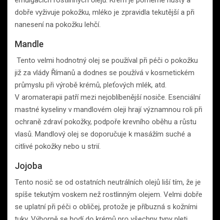
emulgacích rostlinných olejů. Krém je poměrně hustý a
dobře vyživuje pokožku, mléko je zpravidla tekutější a při
nanesení na pokožku lehčí.
Mandle
Tento velmi hodnotný olej se používal při péči o pokožku
již za vlády Římanů a dodnes se používá v kosmetickém
průmyslu při výrobě krémů, pleťových mlék, atd.
V aromaterapii patří mezi nejoblíbenější nosiče. Esenciální
mastné kyseliny v mandlovém oleji hrají významnou roli při
ochraně zdraví pokožky, podpoře krevního oběhu a růstu
vlasů. Mandlový olej se doporučuje k masážím suché a
citlivé pokožky nebo u strií.
Jojoba
Tento nosič se od ostatních neutrálních olejů liší tím, že je
spíše tekutým voskem než rostlinným olejem. Velmi dobře
se uplatní při péči o obličej, protože je příbuzná s kožními
tuky. Výborně se hodí do krémů pro všechny typy pleti.