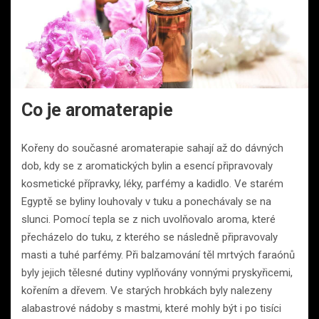
Co je aromaterapie
Kořeny do současné aromaterapie sahají až do dávných
dob, kdy se z aromatických bylin a esencí připravovaly
kosmetické přípravky, léky, parfémy a kadidlo. Ve starém
Egyptě se byliny louhovaly v tuku a ponechávaly se na
slunci. Pomocí tepla se z nich uvolňovalo aroma, které
přecházelo do tuku, z kterého se následně připravovaly
masti a tuhé parfémy. Při balzamování těl mrtvých faraónů
byly jejich tělesné dutiny vyplňovány vonnými pryskyřicemi,
kořením a dřevem. Ve starých hrobkách byly nalezeny
alabastrové nádoby s mastmi, které mohly být i po tisíci