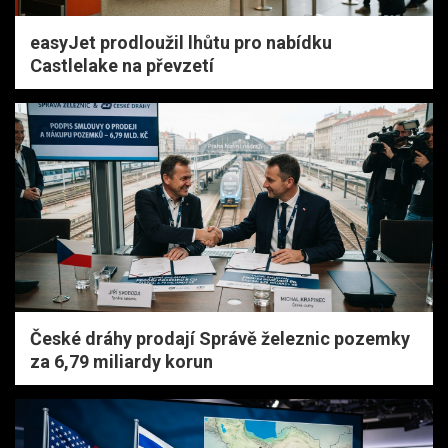
easyJet prodloužil lhůtu pro nabídku
Castlelake na převzetí
České dráhy prodají Správě železnic pozemky
za 6,79 miliardy korun