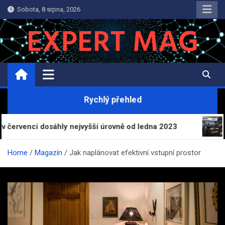
Skip
Sobota, 8 srpna, 2026
to
content
ExpertMag.cz
Magazín informací a zpravodajství
Rychlý přehled
ly nejvyšší úrovně od ledna 2023
Live Nation a PP
Home
Magazín
Jak naplánovat efektivní vstupní prostor