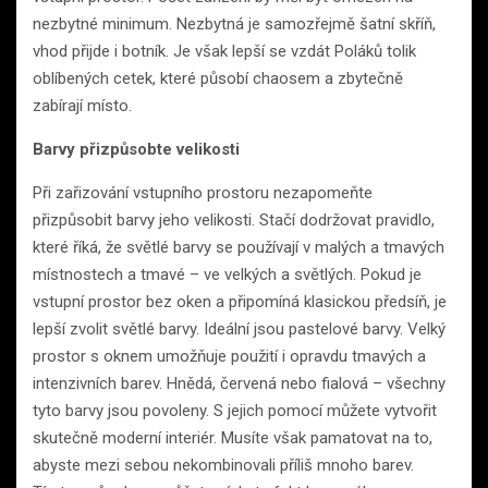
nezbytné minimum. Nezbytná je samozřejmě šatní skříň,
vhod přijde i botník. Je však lepší se vzdát Poláků tolik
oblíbených cetek, které působí chaosem a zbytečně
zabírají místo.
Barvy přizpůsobte velikosti
Při zařizování vstupního prostoru nezapomeňte
přizpůsobit barvy jeho velikosti. Stačí dodržovat pravidlo,
které říká, že světlé barvy se používají v malých a tmavých
místnostech a tmavé – ve velkých a světlých. Pokud je
vstupní prostor bez oken a připomíná klasickou předsíň, je
lepší zvolit světlé barvy. Ideální jsou pastelové barvy. Velký
prostor s oknem umožňuje použití i opravdu tmavých a
intenzivních barev. Hnědá, červená nebo fialová – všechny
tyto barvy jsou povoleny. S jejich pomocí můžete vytvořit
skutečně moderní interiér. Musíte však pamatovat na to,
abyste mezi sebou nekombinovali příliš mnoho barev.