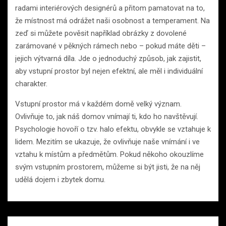
radami interiérových designérů a přitom pamatovat na to,
že místnost má odrážet naši osobnost a temperament. Na
zeď si můžete pověsit například obrázky z dovolené
zarámované v pěkných rámech nebo – pokud máte děti –
jejich výtvarná díla. Jde o jednoduchý způsob, jak zajistit,
aby vstupní prostor byl nejen efektní, ale měl i individuální
charakter.
Vstupní prostor má v každém domě velký význam.
Ovlivňuje to, jak náš domov vnímají ti, kdo ho navštěvují.
Psychologie hovoří o tzv. halo efektu, obvykle se vztahuje k
lidem. Mezitím se ukazuje, že ovlivňuje naše vnímání i ve
vztahu k místům a předmětům. Pokud někoho okouzlíme
svým vstupním prostorem, můžeme si být jisti, že na něj
udělá dojem i zbytek domu.