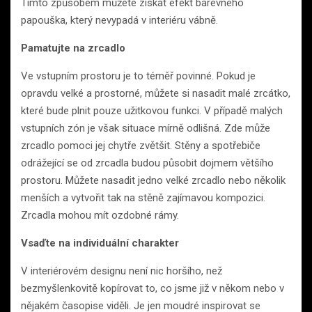
Tímto způsobem můžete získat efekt barevného
papouška, který nevypadá v interiéru vábně.
Pamatujte na zrcadlo
Ve vstupním prostoru je to téměř povinné. Pokud je
opravdu velké a prostorné, můžete si nasadit malé zrcátko,
které bude plnit pouze užitkovou funkci. V případě malých
vstupních zón je však situace mírně odlišná. Zde může
zrcadlo pomoci jej chytře zvětšit. Stěny a spotřebiče
odrážející se od zrcadla budou působit dojmem většího
prostoru. Můžete nasadit jedno velké zrcadlo nebo několik
menších a vytvořit tak na stěně zajímavou kompozici.
Zrcadla mohou mít ozdobné rámy.
Vsaďte na individuální charakter
V interiérovém designu není nic horšího, než
bezmyšlenkovitě kopírovat to, co jsme již v někom nebo v
nějakém časopise viděli. Je jen moudré inspirovat se