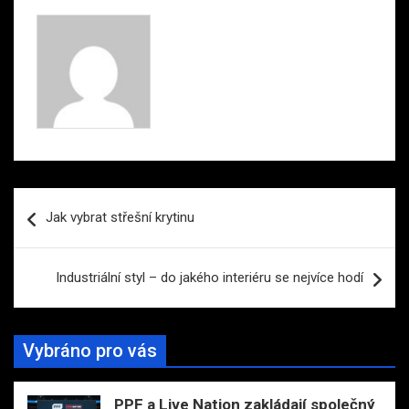
Navigace
Jak vybrat střešní krytinu
pro
příspěvek
Industriální styl – do jakého interiéru se nejvíce hodí
Vybráno pro vás
PPF a Live Nation zakládají společný