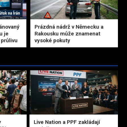
lánovaný
Prázdná nádrž v Německu a
u je
Rakousku může znamenat
průlivu
vysoké pokuty
v
Live Nation a PPF zakládají