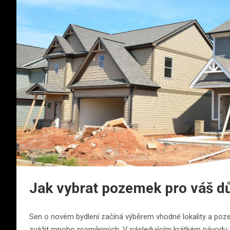
Jak vybrat pozemek pro váš 
Sen o novém bydlení začíná výběrem vhodné lokality a poze
zvážit mnoho proměnných. V následujícím krátkém návodu se