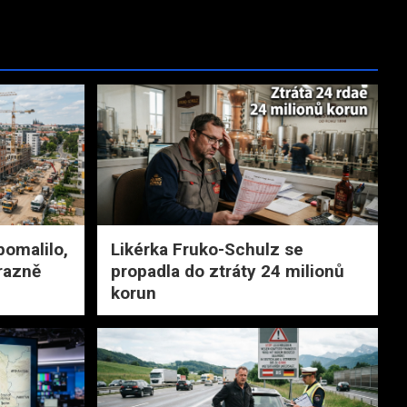
pomalilo,
Likérka Fruko-Schulz se
razně
propadla do ztráty 24 milionů
korun