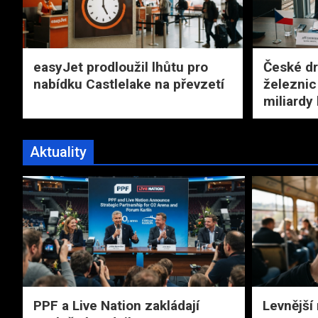
easyJet prodloužil lhůtu pro
České dr
nabídku Castlelake na převzetí
železnic
miliardy
Aktuality
PPF a Live Nation zakládají
Levnější