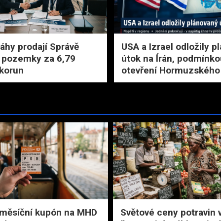
áhy prodají Správě
USA a Izrael odložily p
 pozemky za 6,79
útok na Írán, podmínko
 korun
otevření Hormuzského 
 měsíční kupón na MHD
Světové ceny potravin 