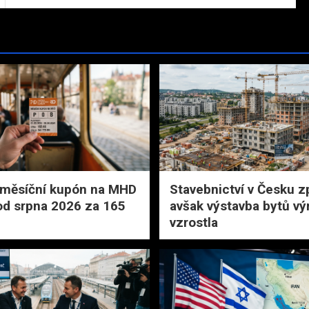
 měsíční kupón na MHD
Stavebnictví v Česku z
od srpna 2026 za 165
avšak výstavba bytů vý
vzrostla