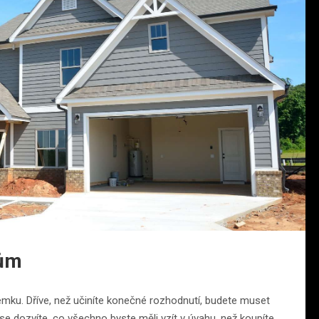
dům
mku. Dříve, než učiníte konečné rozhodnutí, budete muset
 dozvíte, co všechno byste měli vzít v úvahu, než koupíte