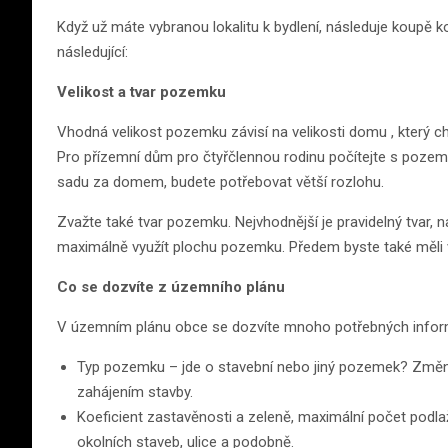
Když už máte vybranou lokalitu k bydlení, následuje koup
následující:
Velikost a tvar pozemku
Vhodná velikost pozemku závisí na velikosti domu , který chc
Pro přízemní dům pro čtyřčlennou rodinu počítejte s poz
sadu za domem, budete potřebovat větší rozlohu.
Zvažte také tvar pozemku. Nejvhodnější je pravidelný tvar,
maximálně využít plochu pozemku. Předem byste také měli vě
Co se dozvíte z územního plánu
V územním plánu obce se dozvíte mnoho potřebných informac
Typ pozemku – jde o stavební nebo jiný pozemek? Změn
zahájením stavby.
Koeficient zastavěnosti a zeleně, maximální počet podla
okolních staveb, ulice a podobně.