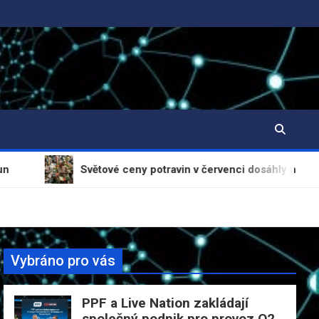
Světové ceny potravin v červenci dosáhly nejvyšší úrovně od l
Vybráno pro vás
PPF a Live Nation zakládají
společný podnik pro provoz O2