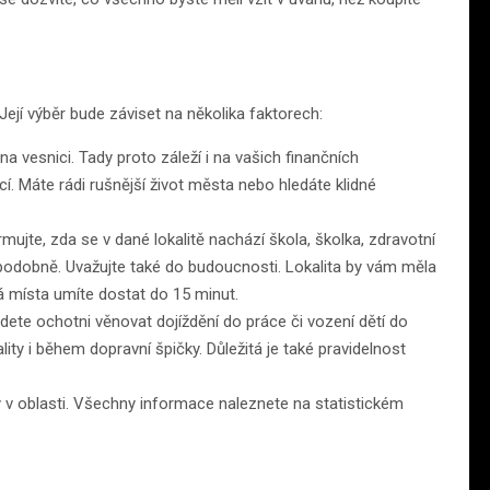
 Její výběr bude záviset na několika faktorech:
 vesnici. Tady proto záleží i na vašich finančních
. Máte rádi rušnější život města nebo hledáte klidné
ujte, zda se v dané lokalitě nachází škola, školka, zdravotní
 podobně. Uvažujte také do budoucnosti. Lokalita by vám měla
ivá místa umíte dostat do 15 minut.
dete ochotni věnovat dojíždění do práce či vození dětí do
ality i během dopravní špičky. Důležitá je také pravidelnost
y v oblasti. Všechny informace naleznete na statistickém