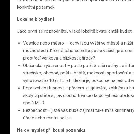
konkrétní pozemek.
Lokalita k bydlení
Jako první se rozhodněte, v jaké lokalitě byste chtěli bydlet.
Vesnice nebo město — ceny jsou vyšší ve městě a nižší na
možnostech. Kromě toho se řiďte podle vašich preferencí
prostředí venkova a blízkost přírody?
Občanská vybavenost – podle potřeb vaší rodiny se inform
středisko, obchod, pošta, hřiště, možnosti sportování a
vyhovovat io 10 či 15 let. Ideální je, pokud se na jednotl
Dopravní dostupnost – předem si ujasněte, kolik času bu
školy. Zjistěte si, jak dlouho trvá cesta do vyhlédnuté lok
spojů MHD.
Bezpečnost – jistě vás bude zajímat také míra kriminalit
úřadě nebo místní policii.
Na co myslet při koupi pozemku