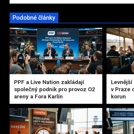
příspěvek
Podobné články
PPF a Live Nation zakládají
Levnější
společný podnik pro provoz O2
v Praze 
areny a Fora Karlín
korun