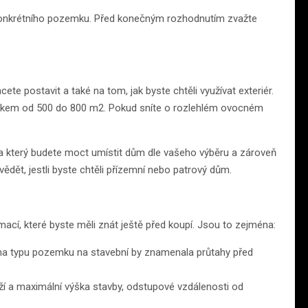
ě konkrétního pozemku. Před konečným rozhodnutím zvažte
ete postavit a také na tom, jak byste chtěli využívat exteriér.
emkem od 500 do 800 m2. Pokud sníte o rozlehlém ovocném
 na který budete moct umístit dům dle vašeho výběru a zároveň
dět, jestli byste chtěli přízemní nebo patrový dům.
í, které byste měli znát ještě před koupí. Jsou to zejména:
a typu pozemku na stavební by znamenala průtahy před
ží a maximální výška stavby, odstupové vzdálenosti od