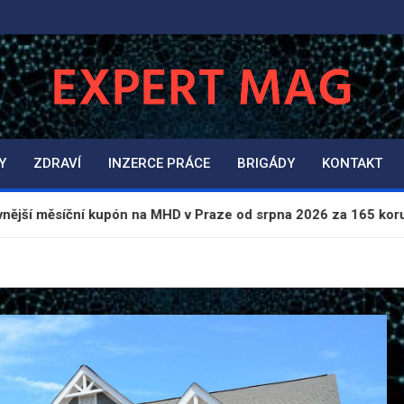
ExpertMag.cz
Magazín informací a zpravodajství
Y
ZDRAVÍ
INZERCE PRÁCE
BRIGÁDY
KONTAKT
kupón na MHD v Praze od srpna 2026 za 165 korun