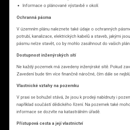
Informace o plánované výstavbě v okolí.
Ochranná pásma
V územním plánu naleznete také údaje o ochranných pásm
potrubí, kanalizace, elektrických kabelů a staveb, jakými jso
pásmu nelze stavět, co by mohlo zasáhnout do vašich plán
Dostupnost inženýrských sítí
Ne každý pozemek má zavedeny inženýrské sítě. Pokud zaved
Zavedení bude tím více finančně náročné, čím dále se nejbliž
Vlastnické vztahy na pozemku
V praxi se bohužel stává, že jsou k prodeji nabídnuty i poz
například součástí dědického řízení. Na pozemek také moh
informace se dozvíte na katastrálním úřadě.
Přístupová cesta a její vlastnictví