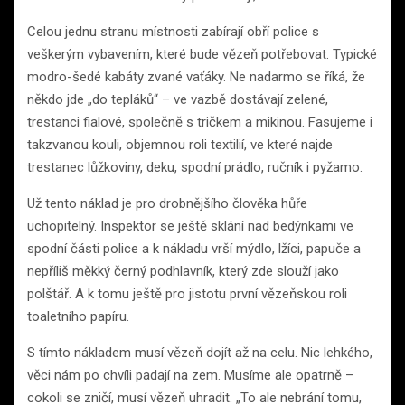
Celou jednu stranu místnosti zabírají obří police s
veškerým vybavením, které bude vězeň potřebovat. Typické
modro-šedé kabáty zvané vaťáky. Ne nadarmo se říká, že
někdo jde „do tepláků“ – ve vazbě dostávají zelené,
trestanci fialové, společně s tričkem a mikinou. Fasujeme i
takzvanou kouli, objemnou roli textilií, ve které najde
trestanec lůžkoviny, deku, spodní prádlo, ručník i pyžamo.
Už tento náklad je pro drobnějšího člověka hůře
uchopitelný. Inspektor se ještě sklání nad bedýnkami ve
spodní části police a k nákladu vrší mýdlo, lžíci, papuče a
nepříliš měkký černý podhlavník, který zde slouží jako
polštář. A k tomu ještě pro jistotu první vězeňskou roli
toaletního papíru.
S tímto nákladem musí vězeň dojít až na celu. Nic lehkého,
věci nám po chvíli padají na zem. Musíme ale opatrně –
cokoli se zničí, musí vězeň uhradit. „To ale nebrání tomu,