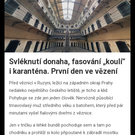
Svléknutí donaha, fasování „koulí“
i karanténa. První den ve vězení
Před věznicí v Ruzyni, ležící na západním okraji Prahy
nedaleko největšího českého letiště, je ticho a klid.
Pohybuje se zde jen jeden člověk. Nervózně působící
tmavovlasý muž středního věku s batohem, který před pár
minutami vyšel fialovými dveřmi z věznice.
Jen v tričku a lehké bundě pochoduje sem a tam po
chodníku a prohlíží si kolo připoutané k zábradlí mostku