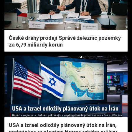
České dráhy prodají Správě železnic pozemky
za 6,79 miliardy korun
USA a Izrael odložily plánovaný útok na Írán,
podmínkou je otevření Hormuzského průlivu