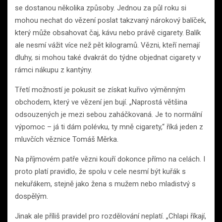
se dostanou několika způsoby. Jednou za půl roku si
mohou nechat do vězení poslat takzvaný nárokový balíček,
který může obsahovat čaj, kávu nebo právě cigarety. Balík
ale nesmí vážit více než pět kilogramů. Vězni, kteří nemají
dluhy, si mohou také dvakrát do týdne objednat cigarety v
rámci nákupu z kantýny.
Třetí možností je pokusit se získat kuřivo výměnným
obchodem, který ve vězení jen bují. „Naprostá většina
odsouzených je mezi sebou zaháčkovaná. Je to normální
výpomoc – já ti dám polévku, ty mně cigarety,“ říká jeden z
mluvčích věznice Tomáš Měrka.
Na příjmovém patře vězni kouří dokonce přímo na celách. I
proto platí pravidlo, že spolu v cele nesmí být kuřák s
nekuřákem, stejně jako žena s mužem nebo mladistvý s
dospělým.
Jinak ale příliš pravidel pro rozdělování neplatí. „Chlapi říkají,