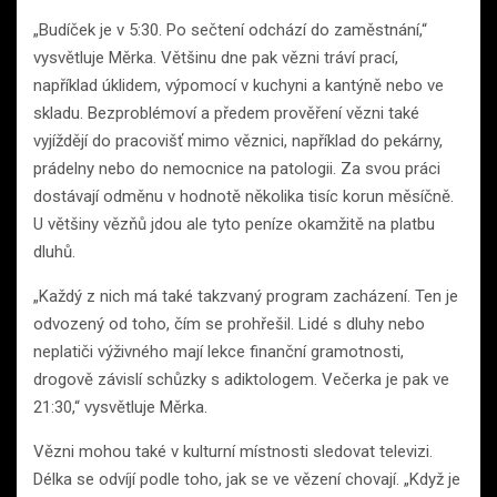
„Budíček je v 5:30. Po sečtení odchází do zaměstnání,“
vysvětluje Měrka. Většinu dne pak vězni tráví prací,
například úklidem, výpomocí v kuchyni a kantýně nebo ve
skladu. Bezproblémoví a předem prověření vězni také
vyjíždějí do pracovišť mimo věznici, například do pekárny,
prádelny nebo do nemocnice na patologii. Za svou práci
dostávají odměnu v hodnotě několika tisíc korun měsíčně.
U většiny vězňů jdou ale tyto peníze okamžitě na platbu
dluhů.
„Každý z nich má také takzvaný program zacházení. Ten je
odvozený od toho, čím se prohřešil. Lidé s dluhy nebo
neplatiči výživného mají lekce finanční gramotnosti,
drogově závislí schůzky s adiktologem. Večerka je pak ve
21:30,“ vysvětluje Měrka.
Vězni mohou také v kulturní místnosti sledovat televizi.
Délka se odvíjí podle toho, jak se ve vězení chovají. „Když je