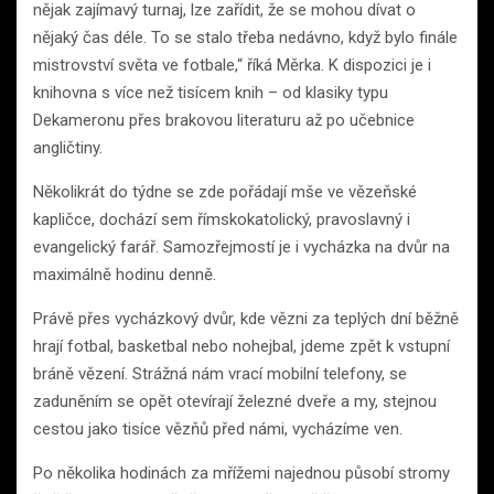
nějak zajímavý turnaj, lze zařídit, že se mohou dívat o
nějaký čas déle. To se stalo třeba nedávno, když bylo finále
mistrovství světa ve fotbale,“ říká Měrka. K dispozici je i
knihovna s více než tisícem knih – od klasiky typu
Dekameronu přes brakovou literaturu až po učebnice
angličtiny.
Několikrát do týdne se zde pořádají mše ve vězeňské
kapličce, dochází sem římskokatolický, pravoslavný i
evangelický farář. Samozřejmostí je i vycházka na dvůr na
maximálně hodinu denně.
Právě přes vycházkový dvůr, kde vězni za teplých dní běžně
hrají fotbal, basketbal nebo nohejbal, jdeme zpět k vstupní
bráně vězení. Strážná nám vrací mobilní telefony, se
zaduněním se opět otevírají železné dveře a my, stejnou
cestou jako tisíce vězňů před námi, vycházíme ven.
Po několika hodinách za mřížemi najednou působí stromy