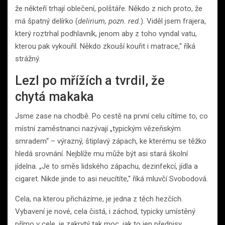
že někteří trhají oblečení, polštáře. Někdo z nich proto, že
má špatný delírko (
delirium, pozn. red.
). Viděl jsem frajera,
který roztrhal podhlavník, jenom aby z toho vyndal vatu,
kterou pak vykouřil. Někdo zkouší kouřit i matrace,“ říká
strážný.
Lezl po mřížích a tvrdil, že
chytá makaka
Jsme zase na chodbě. Po cestě na první celu cítíme to, co
místní zaměstnanci nazývají „typickým vězeňským
smradem“ – výrazný, štiplavý zápach, ke kterému se těžko
hledá srovnání. Nejblíže mu může být asi stará školní
jídelna. „Je to směs lidského zápachu, dezinfekcí, jídla a
cigaret. Nikde jinde to asi neucítíte,“ říká mluvčí Svobodová.
Cela, na kterou přicházíme, je jedna z těch hezčích.
Vybavení je nové, cela čistá, i záchod, typicky umístěný
přímo v cele, je zakrytý tak moc, jak to jen předpisy