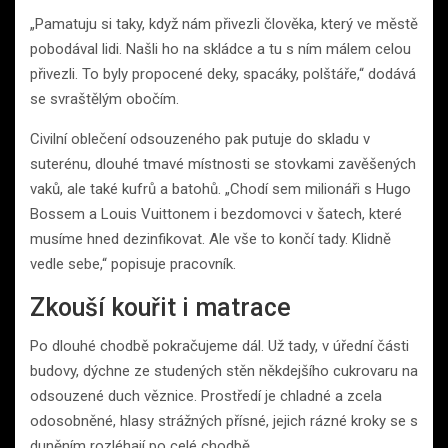
„Pamatuju si taky, když nám přivezli člověka, který ve městě
pobodával lidi. Našli ho na skládce a tu s ním málem celou
přivezli. To byly propocené deky, spacáky, polštáře,“ dodává
se svraštělým obočím.
Civilní oblečení odsouzeného pak putuje do skladu v
suterénu, dlouhé tmavé místnosti se stovkami zavěšených
vaků, ale také kufrů a batohů. „Chodí sem milionáři s Hugo
Bossem a Louis Vuittonem i bezdomovci v šatech, které
musíme hned dezinfikovat. Ale vše to končí tady. Klidně
vedle sebe,“ popisuje pracovník.
Zkouší kouřit i matrace
Po dlouhé chodbě pokračujeme dál. Už tady, v úřední části
budovy, dýchne ze studených stěn někdejšího cukrovaru na
odsouzené duch věznice. Prostředí je chladné a zcela
odosobněné, hlasy strážných přísné, jejich rázné kroky se s
duněním rozléhají po celé chodbě.