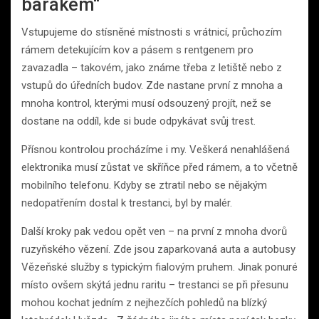
barákem“
Vstupujeme do stísněné místnosti s vrátnicí, průchozím
rámem detekujícím kov a pásem s rentgenem pro
zavazadla – takovém, jako známe třeba z letiště nebo z
vstupů do úředních budov. Zde nastane první z mnoha a
mnoha kontrol, kterými musí odsouzený projít, než se
dostane na oddíl, kde si bude odpykávat svůj trest.
Přísnou kontrolou procházíme i my. Veškerá nenahlášená
elektronika musí zůstat ve skříňce před rámem, a to včetně
mobilního telefonu. Kdyby se ztratil nebo se nějakým
nedopatřením dostal k trestanci, byl by malér.
Další kroky pak vedou opět ven – na první z mnoha dvorů
ruzyňského vězení. Zde jsou zaparkovaná auta a autobusy
Vězeňské služby s typickým fialovým pruhem. Jinak ponuré
místo ovšem skýtá jednu raritu – trestanci se při přesunu
mohou kochat jedním z nejhezčích pohledů na blízký