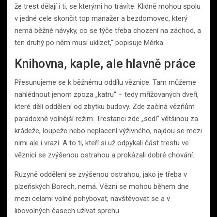
že trest dělají i ti, se kterými ho trávíte. Klidně mohou spolu
v jedné cele skončit top manažer a bezdomovec, který
nemá běžné návyky, co se týče třeba chození na záchod, a
ten druhý po něm musí uklízet,“ popisuje Měrka.
Knihovna, kaple, ale hlavně práce
Přesunujeme se k běžnému oddílu věznice. Tam můžeme
nahlédnout jenom zpoza „katru“ – tedy mřížovaných dveří,
které dělí oddělení od zbytku budovy. Zde začíná vězňům
paradoxně volnější režim. Trestanci zde „sedí“ většinou za
krádeže, loupeže nebo neplacení výživného, najdou se mezi
nimi ale i vrazi. A to ti, kteří si už odpykali část trestu ve
věznici se zvýšenou ostrahou a prokázali dobré chování.
Ruzyně oddělení se zvýšenou ostrahou, jako je třeba v
plzeňských Borech, nemá. Vězni se mohou během dne
mezi celami volně pohybovat, navštěvovat se a v
libovolných časech užívat sprchu.