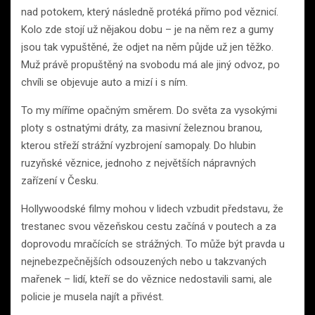
nad potokem, který následně protéká přímo pod věznicí.
Kolo zde stojí už nějakou dobu – je na něm rez a gumy
jsou tak vypuštěné, že odjet na něm půjde už jen těžko.
Muž právě propuštěný na svobodu má ale jiný odvoz, po
chvíli se objevuje auto a mizí i s ním.
To my míříme opačným směrem. Do světa za vysokými
ploty s ostnatými dráty, za masivní železnou branou,
kterou střeží strážní vyzbrojení samopaly. Do hlubin
ruzyňské věznice, jednoho z největších nápravných
zařízení v Česku.
Hollywoodské filmy mohou v lidech vzbudit představu, že
trestanec svou vězeňskou cestu začíná v poutech a za
doprovodu mračících se strážných. To může být pravda u
nejnebezpečnějších odsouzených nebo u takzvaných
mařenek – lidí, kteří se do věznice nedostavili sami, ale
policie je musela najít a přivést.