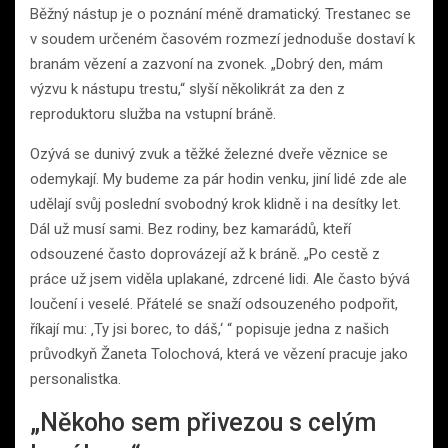
Běžný nástup je o poznání méně dramatický. Trestanec se
v soudem určeném časovém rozmezí jednoduše dostaví k
branám vězení a zazvoní na zvonek. „Dobrý den, mám
výzvu k nástupu trestu,“ slyší několikrát za den z
reproduktoru služba na vstupní bráně.
Ozývá se dunivý zvuk a těžké železné dveře věznice se
odemykají. My budeme za pár hodin venku, jiní lidé zde ale
udělají svůj poslední svobodný krok klidně i na desítky let.
Dál už musí sami. Bez rodiny, bez kamarádů, kteří
odsouzené často doprovázejí až k bráně. „Po cestě z
práce už jsem viděla uplakané, zdrcené lidi. Ale často bývá
loučení i veselé. Přátelé se snaží odsouzeného podpořit,
říkají mu: ‚Ty jsi borec, to dáš,‘ “ popisuje jedna z našich
průvodkyň Žaneta Tolochová, která ve vězení pracuje jako
personalistka.
„Někoho sem přivezou s celým