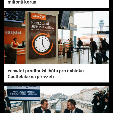
milionů korun
easyJet prodloužil lhůtu pro nabídku
Castlelake na převzetí