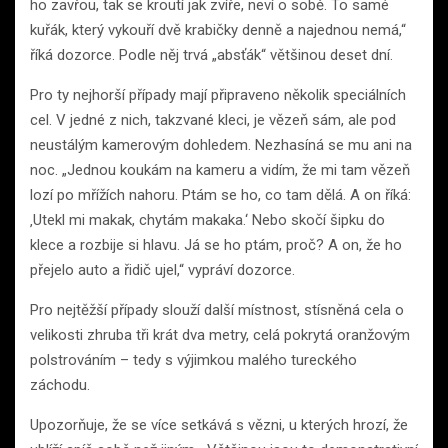
ho zavřou, tak se kroutí jak zvíře, neví o sobě. To samé
kuřák, který vykouří dvě krabičky denně a najednou nemá,“
říká dozorce. Podle něj trvá „absťák“ většinou deset dní.
Pro ty nejhorší případy mají připraveno několik speciálních
cel. V jedné z nich, takzvané kleci, je vězeň sám, ale pod
neustálým kamerovým dohledem. Nezhasíná se mu ani na
noc. „Jednou koukám na kameru a vidím, že mi tam vězeň
lozí po mřížích nahoru. Ptám se ho, co tam dělá. A on říká:
‚Utekl mi makak, chytám makaka.‘ Nebo skočí šipku do
klece a rozbije si hlavu. Já se ho ptám, proč? A on, že ho
přejelo auto a řidič ujel,“ vypráví dozorce.
Pro nejtěžší případy slouží další místnost, stísněná cela o
velikosti zhruba tři krát dva metry, celá pokrytá oranžovým
polstrováním – tedy s výjimkou malého tureckého
záchodu.
Upozorňuje, že se více setkává s vězni, u kterých hrozí, že