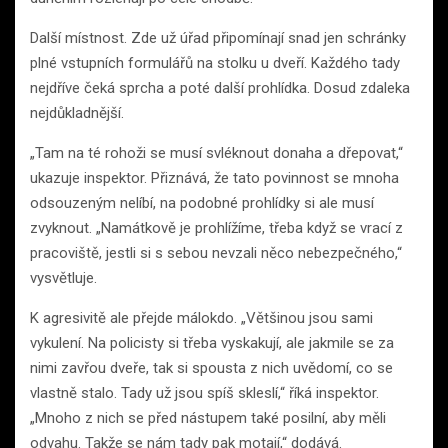
Další místnost. Zde už úřad připomínají snad jen schránky
plné vstupních formulářů na stolku u dveří. Každého tady
nejdříve čeká sprcha a poté další prohlídka. Dosud zdaleka
nejdůkladnější.
„Tam na té rohoži se musí svléknout donaha a dřepovat,“
ukazuje inspektor. Přiznává, že tato povinnost se mnoha
odsouzeným nelíbí, na podobné prohlídky si ale musí
zvyknout. „Namátkově je prohlížíme, třeba když se vrací z
pracoviště, jestli si s sebou nevzali něco nebezpečného,“
vysvětluje.
K agresivitě ale přejde málokdo. „Většinou jsou sami
vykulení. Na policisty si třeba vyskakují, ale jakmile se za
nimi zavřou dveře, tak si spousta z nich uvědomí, co se
vlastně stalo. Tady už jsou spíš skleslí,“ říká inspektor.
„Mnoho z nich se před nástupem také posilní, aby měli
odvahu. Takže se nám tady pak motají,“ dodává.