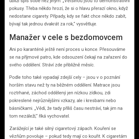
ublíží spíš sobě než jiným. „Většinou jsou to demonstrativní
pokusy. Třeba někdo hrozí, že si o hlavu přerazí okno, když
nedostane cigarety. Případy, kdy se fakt chce někdo zabít,
bývají tak jednou dvakrát za rok,“ vysvětluje.
Manažer v cele s bezdomovcem
Ani po karanténě ještě není proces u konce. Přesouváme
se na příjmové patro, kde odsouzení čekají na zařazení do
svého oddělení. Stráví zde přibližně měsíc.
Podle toho také vypadají zdejší cely – jsou v o poznání
horším stavu než ty na běžném oddělení. Matrace jsou
roztrhané, záchod oddělený jen nízkou zídkou, zdi
pokreslené nejrůznějšími vzkazy, ale i kresbami nebo
básničkami. „Vědí, že tady příliš času nestráví, tak jim na
tom nezáleží,“ říká vychovatel.
Zarážející je také silný cigaretový zápach. Kouření se
vězňům povoluje – pokud tedy mají co kouřit. K cigaretám