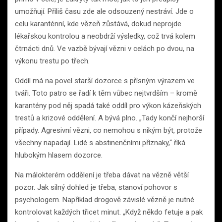
umožňují. Příliš času zde ale odsouzený nestráví. Jde o
celu karanténní, kde vězeň zůstává, dokud neprojde
lékařskou kontrolou a neobdrží výsledky, což trvá kolem
čtrnácti dnů. Ve vazbě bývají vězni v celách po dvou, na
výkonu trestu po třech.
Oddíl má na povel starší dozorce s přísným výrazem ve
tváři. Toto patro se řadí k těm vůbec nejtvrdším – kromě
karantény pod něj spadá také oddíl pro výkon kázeňských
trestů a krizové oddělení. A bývá plno. „Tady končí nejhorší
případy. Agresivní vězni, co nemohou s nikým být, protože
všechny napadají. Lidé s abstinenčními příznaky,“ říká
hlubokým hlasem dozorce.
Na málokterém oddělení je třeba dávat na vězně větší
pozor. Jak silný dohled je třeba, stanoví pohovor s
psychologem. Například drogově závislé vězně je nutné
kontrolovat každých třicet minut. „Když někdo fetuje a pak