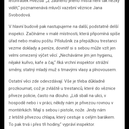
letohrádek Hvězda. „Z žádného jiného místa není tak hezky
vidět,“ poznamenává mluvčí vazební věznice Jana
Svobodová.
V hlavní budově pak nastupujeme na další, podstatně delší
inspekci. Začínáme v malé místnosti, která připomíná spíše
úřad nebo malou poštu. Příslušník za přepážkou trestanci
vezme doklady a peníze, dovnitř si s sebou může vzít jen
velmi omezený výčet věcí. „Necháváme jim jen hygienu,
nějaké kuřivo, kafe a čaj,“ říká vrchní inspektor strážní
směny, statný mladý muž s tmavými vlasy a plnovousem.
Ostatní věci zde odevzdávají. Vše je třeba důkladně
prozkoumat, což je zvláště u trestanců, které do věznice
přiveze policie, často na dlouho. „Lidi sbalí na ulici, v
hospodě nebo i v práci, někdy nám je přivezou rovnou v
montérkách. Mají s sebou i pistole, nože. Jindy nám
z letiště přivezou chlapa, který cestuje s celým barákem.
To pak trvá i přes tři hodiny,“ vypráví inspektor.