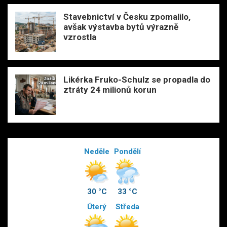
Stavebnictví v Česku zpomalilo,
avšak výstavba bytů výrazně
vzrostla
Likérka Fruko-Schulz se propadla do
ztráty 24 milionů korun
Neděle
Pondělí
30 °C
33 °C
Úterý
Středa