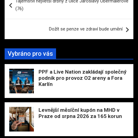
Tajemství největší drbny z Ulice Jaroslavy Obermaierové
pro
(76)
příspěvek
Dožít se penze ve zdraví bude umění
Vybráno pro vás
PPF a Live Nation zakládají společný
podnik pro provoz O2 areny a Fora
Karlín
Levnější měsíční kupón na MHD v
Praze od srpna 2026 za 165 korun