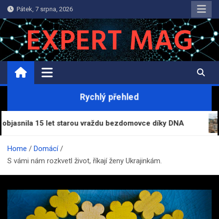
Skip
Pátek, 7 srpna, 2026
to
content
ExpertMag.cz
Magazín informací a zpravodajství
Rychlý přehled
 starou vraždu bezdomovce díky DNA
Stavebnictví v
Home
Domácí
S vámi nám rozkvetl život, říkají ženy Ukrajinkám.