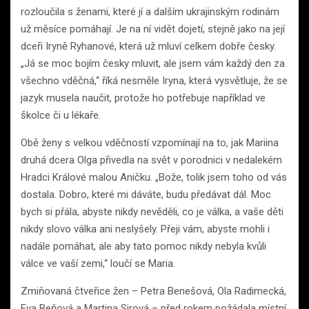
rozloučila s ženami, které jí a dalším ukrajinským rodinám
už měsíce pomáhají. Je na ní vidět dojetí, stejně jako na její
dceři Iryně Ryhanové, která už mluví celkem dobře česky.
„Já se moc bojím česky mluvit, ale jsem vám každý den za
všechno vděčná,“ říká nesměle Iryna, která vysvětluje, že se
jazyk musela naučit, protože ho potřebuje například ve
školce či u lékaře.
Obě ženy s velkou vděčností vzpomínají na to, jak Mariina
druhá dcera Olga přivedla na svět v porodnici v nedalekém
Hradci Králové malou Aničku. „Bože, tolik jsem toho od vás
dostala. Dobro, které mi dáváte, budu předávat dál. Moc
bych si přála, abyste nikdy nevěděli, co je válka, a vaše děti
nikdy slovo válka ani neslyšely. Přeji vám, abyste mohli i
nadále pomáhat, ale aby tato pomoc nikdy nebyla kvůli
válce ve vaší zemi,“ loučí se Maria.
Zmiňovaná čtveřice žen – Petra Benešová, Ola Radimecká,
Eva Beňová a Martina Sirová – před rokem požádala místní