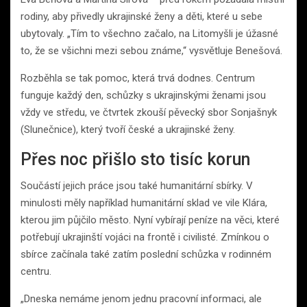
rodiny, aby přivedly ukrajinské ženy a děti, které u sebe
ubytovaly. „Tím to všechno začalo, na Litomyšli je úžasné
to, že se všichni mezi sebou známe,“ vysvětluje Benešová.
Rozběhla se tak pomoc, která trvá dodnes. Centrum
funguje každý den, schůzky s ukrajinskými ženami jsou
vždy ve středu, ve čtvrtek zkouší pěvecký sbor Sonjašnyk
(Slunečnice), který tvoří české a ukrajinské ženy.
Přes noc přišlo sto tisíc korun
Součástí jejich práce jsou také humanitární sbírky. V
minulosti měly například humanitární sklad ve vile Klára,
kterou jim půjčilo město. Nyní vybírají peníze na věci, které
potřebují ukrajinští vojáci na frontě i civilisté. Zmínkou o
sbírce začínala také zatím poslední schůzka v rodinném
centru.
„Dneska nemáme jenom jednu pracovní informaci, ale