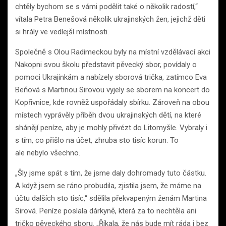
chtěly bychom se s vámi podělit také o několik radostí,“
vítala Petra Benešová několik ukrajinských žen, jejichž děti
si hrály ve vedlejší místnosti.
Společně s Olou Radimeckou byly na místní vzdělávací akci
Nakopni svou školu představit pěvecký sbor, povídaly o
pomoci Ukrajinkám a nabízely sborová trička, zatímco Eva
Beňová s Martinou Sirovou vyjely se sborem na koncert do
Kopřivnice, kde rovněž uspořádaly sbírku. Zároveň na obou
místech vyprávěly příběh dvou ukrajinských dětí, na které
shánějí peníze, aby je mohly přivézt do Litomyšle. Vybraly i
s tím, co přišlo na účet, zhruba sto tisíc korun. To
ale nebylo všechno.
„Šly jsme spát s tím, že jsme daly dohromady tuto částku.
A když jsem se ráno probudila, zjistila jsem, že máme na
účtu dalších sto tisíc,“ sdělila překvapeným ženám Martina
Sirová. Peníze poslala dárkyně, která za to nechtěla ani
tričko pěveckého sboru. „Říkala, že nás bude mít ráda i bez