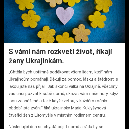
S vámi nám rozkvetl život, říkají
ženy Ukrajinkám.
„Chtěla bych upřímně poděkovat všem lidem, kteří nám
Ukrajincům pomáhají. Děkuji za pomoc, lásku a štědrost, s
jakou jste nás přijali. Jak skončí válka na Ukrajině, všechny
vás chci pozvat k sobě domů, ukázat vám naše hory, když
jsou zasněžené a také když kvetou, v každém ročním
období jste zváni,“ říká ukrajinsky Maria Kuklyšynová
čtveřici žen z Litomyšle v místním rodinném centru.
Následující den se chystá odjet domů a ráda by se