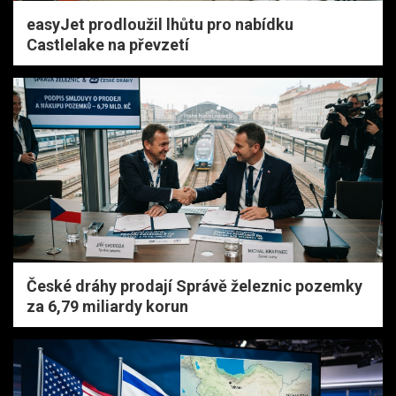
easyJet prodloužil lhůtu pro nabídku
Castlelake na převzetí
České dráhy prodají Správě železnic pozemky
za 6,79 miliardy korun