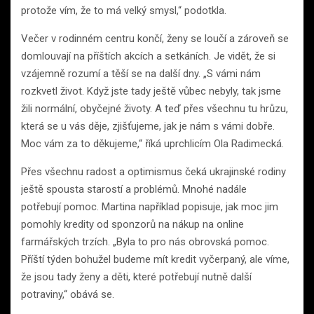
protože vím, že to má velký smysl,“ podotkla.
Večer v rodinném centru končí, ženy se loučí a zároveň se
domlouvají na příštích akcích a setkáních. Je vidět, že si
vzájemně rozumí a těší se na další dny. „S vámi nám
rozkvetl život. Když jste tady ještě vůbec nebyly, tak jsme
žili normální, obyčejné životy. A teď přes všechnu tu hrůzu,
která se u vás děje, zjišťujeme, jak je nám s vámi dobře.
Moc vám za to děkujeme,“ říká uprchlicím Ola Radimecká.
Přes všechnu radost a optimismus čeká ukrajinské rodiny
ještě spousta starostí a problémů. Mnohé nadále
potřebují pomoc. Martina například popisuje, jak moc jim
pomohly kredity od sponzorů na nákup na online
farmářských trzích. „Byla to pro nás obrovská pomoc.
Příští týden bohužel budeme mít kredit vyčerpaný, ale víme,
že jsou tady ženy a děti, které potřebují nutně další
potraviny,“ obává se.