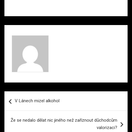
Navigace
V Lánech mizel alkohol
pro
příspěvek
Že se nedalo dělat nic jiného než zaříznout důchodcům
valorizaci?