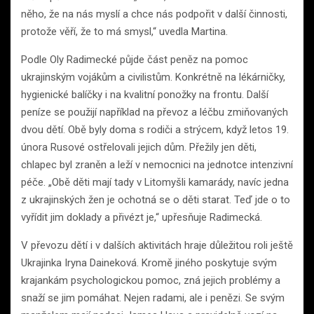
něho, že na nás myslí a chce nás podpořit v další činnosti,
protože věří, že to má smysl,“ uvedla Martina.
Podle Oly Radimecké půjde část peněz na pomoc
ukrajinským vojákům a civilistům. Konkrétně na lékárničky,
hygienické balíčky i na kvalitní ponožky na frontu. Další
peníze se použijí například na převoz a léčbu zmiňovaných
dvou dětí. Obě byly doma s rodiči a strýcem, když letos 19.
února Rusové ostřelovali jejich dům. Přežily jen děti,
chlapec byl zraněn a leží v nemocnici na jednotce intenzivní
péče. „Obě děti mají tady v Litomyšli kamarády, navíc jedna
z ukrajinských žen je ochotná se o děti starat. Teď jde o to
vyřídit jim doklady a přivézt je,“ upřesňuje Radimecká.
V převozu dětí i v dalších aktivitách hraje důležitou roli ještě
Ukrajinka Iryna Daineková. Kromě jiného poskytuje svým
krajankám psychologickou pomoc, zná jejich problémy a
snaží se jim pomáhat. Nejen radami, ale i penězi. Se svým