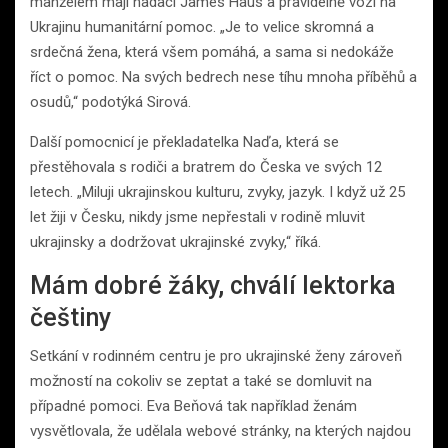
manželem mají nadaci James Haus a pravidelně vozí na
Ukrajinu humanitární pomoc. „Je to velice skromná a
srdečná žena, která všem pomáhá, a sama si nedokáže
říct o pomoc. Na svých bedrech nese tíhu mnoha příběhů a
osudů,“ podotýká Sirová.
Další pomocnicí je překladatelka Naďa, která se
přestěhovala s rodiči a bratrem do Česka ve svých 12
letech. „Miluji ukrajinskou kulturu, zvyky, jazyk. I když už 25
let žiji v Česku, nikdy jsme nepřestali v rodině mluvit
ukrajinsky a dodržovat ukrajinské zvyky,“ říká.
Mám dobré žáky, chválí lektorka
češtiny
Setkání v rodinném centru je pro ukrajinské ženy zároveň
možností na cokoliv se zeptat a také se domluvit na
případné pomoci. Eva Beňová tak například ženám
vysvětlovala, že udělala webové stránky, na kterých najdou