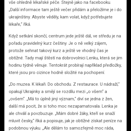
vše ohledně lékařské péče. Stejně jako na facebooku.
„Další informace tam ještě večer přidám a přeložíme je i do
ukrajinštiny. Abyste věděly, kam volat, když potřebujete
lékaře,“ říká.
Když setkání skončí, centrum jede ještě dál, ve středu je na
pořadu pravidelný kurz češtiny. Je o ně velký zájem,
protože sehnat takový kurz a ještě ve vhodný čas je
obtížné. Tady mají štěstí na dobrovolnici Lenku, která se jim
hodinu týdně věnuje. Tentokrát probírají například předložky,
které jsou pro cizince hodně složité na pochopení.
„Do muzea. K lékaři. Do obchodu. Z restaurace. U nádraží,“
opakují Ukrajinky a smějí se rozdílu mezi „o všem“ a
„ovšem“. „Má to úplně jiný význam,“ diví se jedna z žen,
další má pocit, že si toho moc nezapamatovala. Lenka je
ale chválí a povzbuzuje. „Mám dobré žáky, kteří se snaží
mluvit česky,“ říká a popisuje, jak je obtížné získat peníze na
podobnou výuku. „Ale dělám to samozřejmě moc ráda,