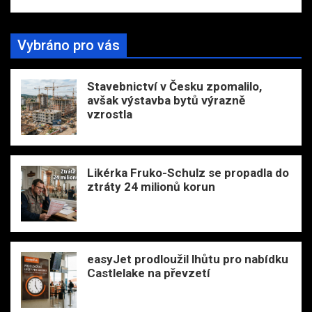
Vybráno pro vás
Stavebnictví v Česku zpomalilo,
avšak výstavba bytů výrazně
vzrostla
Likérka Fruko-Schulz se propadla do
ztráty 24 milionů korun
easyJet prodloužil lhůtu pro nabídku
Castlelake na převzetí