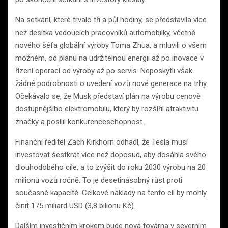
Na setkání, které trvalo tři a půl hodiny, se představila více
než desítka vedoucích pracovníků automobilky, včetně
nového šéfa globální výroby Toma Zhua, a mluvili o všem
možném, od plánu na udržitelnou energii až po inovace v
řízení operací od výroby až po servis. Neposkytli však
žádné podrobnosti o uvedení vozů nové generace na trhy.
Očekávalo se, že Musk představí plán na výrobu cenově
dostupnějšího elektromobilu, který by rozšířil atraktivitu
značky a posílil konkurenceschopnost.
Finanční ředitel Zach Kirkhorn odhadl, že Tesla musí
investovat šestkrát více než doposud, aby dosáhla svého
dlouhodobého cíle, a to zvýšit do roku 2030 výrobu na 20
milionů vozů ročně. To je desetinásobný růst proti
současné kapacitě. Celkové náklady na tento cíl by mohly
činit 175 miliard USD (3,8 bilionu Kč).
Dalším investičním krokem bude nová továrna v severním