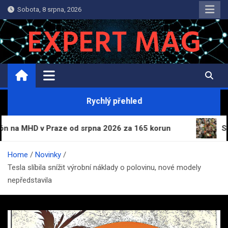
Skip
Sobota, 8 srpna, 2026
to
content
ExpertMag.cz
Magazín informací a zpravodajství
Rychlý přehled
aze od srpna 2026 za 165 korun
Světové ceny potr
Home
Novinky
Tesla slíbila snížit výrobní náklady o polovinu, nové modely
nepředstavila