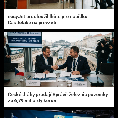
easyJet prodloužil lhůtu pro nabídku
Castlelake na převzetí
České dráhy prodají Správě železnic pozemky
za 6,79 miliardy korun