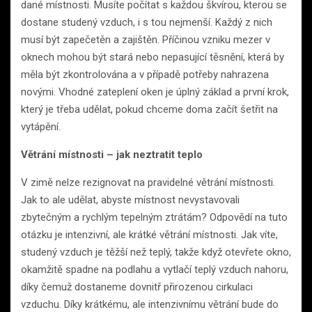
dané místnosti. Musíte počítat s každou škvírou, kterou se
dostane studený vzduch, i s tou nejmenší. Každý z nich
musí být zapečetěn a zajištěn. Příčinou vzniku mezer v
oknech mohou být stará nebo nepasující těsnění, která by
měla být zkontrolována a v případě potřeby nahrazena
novými. Vhodné zateplení oken je úplný základ a první krok,
který je třeba udělat, pokud chceme doma začít šetřit na
vytápění.
Větrání místnosti – jak neztratit teplo
V zimě nelze rezignovat na pravidelné větrání místnosti.
Jak to ale udělat, abyste místnost nevystavovali
zbytečným a rychlým tepelným ztrátám? Odpovědí na tuto
otázku je intenzivní, ale krátké větrání místnosti. Jak víte,
studený vzduch je těžší než teplý, takže když otevřete okno,
okamžitě spadne na podlahu a vytlačí teplý vzduch nahoru,
díky čemuž dostaneme dovnitř přirozenou cirkulaci
vzduchu. Díky krátkému, ale intenzivnímu větrání bude do