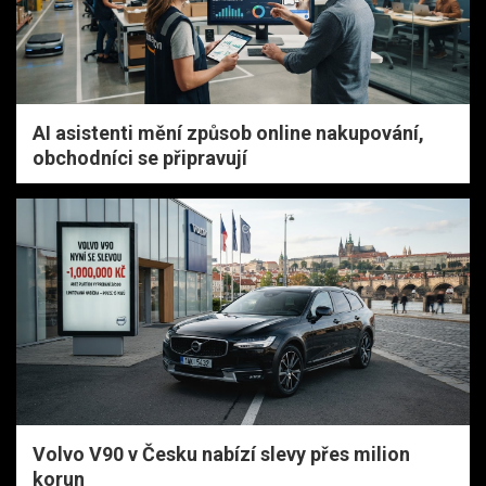
AI asistenti mění způsob online nakupování,
obchodníci se připravují
Volvo V90 v Česku nabízí slevy přes milion
korun