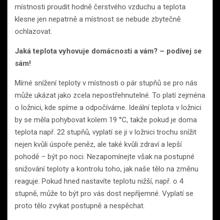
místnosti proudit hodně čerstvého vzduchu a teplota
klesne jen nepatrně a místnost se nebude zbytečně
ochlazovat.
Jaká teplota vyhovuje domácnosti a vám? – podívej se
sám!
Mírné snížení teploty v místnosti o pár stupňů se pro nás
může ukázat jako zcela nepostřehnutelné. To platí zejména
o ložnici, kde spíme a odpočíváme. Ideální teplota v ložnici
by se měla pohybovat kolem 19 °C, takže pokud je doma
teplota např. 22 stupňů, vyplatí se ji v ložnici trochu snížit
nejen kvůli úspoře peněz, ale také kvůli zdraví a lepší
pohodě – být po noci. Nezapomínejte však na postupné
snižování teploty a kontrolu toho, jak naše tělo na změnu
reaguje. Pokud hned nastavíte teplotu nižší, např. o 4
stupně, může to být pro vás dost nepříjemné. Vyplatí se
proto tělo zvykat postupně a nespěchat.