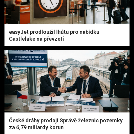
easyJet prodloužil lhůtu pro nabídku
Castlelake na převzetí
České dráhy prodají Správě železnic pozemky
za 6,79 miliardy korun