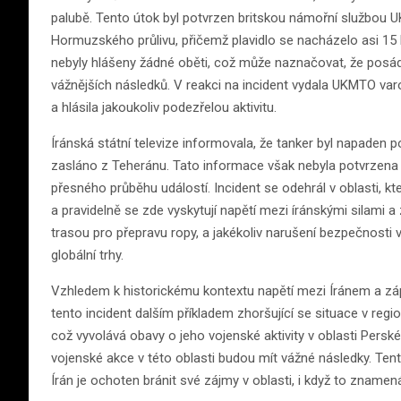
palubě. Tento útok byl potvrzen britskou námořní službou UK
Hormuzského průlivu, přičemž plavidlo se nacházelo asi 15
nebyly hlášeny žádné oběti, což může naznačovat, že posád
vážnějších následků. V reakci na incident vydala UKMTO varová
a hlásila jakoukoliv podezřelou aktivitu.
Íránská státní televize informovala, že tanker byl napaden p
zasláno z Teheránu. Tato informace však nebyla potvrzena of
přesného průběhu událostí. Incident se odehrál v oblasti, 
a pravidelně se zde vyskytují napětí mezi íránskými silami a
trasou pro přepravu ropy, a jakékoliv narušení bezpečnosti
globální trhy.
Vzhledem k historickému kontextu napětí mezi Íránem a zápa
tento incident dalším příkladem zhoršující se situace v reg
což vyvolává obavy o jeho vojenské aktivity v oblasti Perské
vojenské akce v této oblasti budou mít vážné následky. Tent
Írán je ochoten bránit své zájmy v oblasti, i když to zname