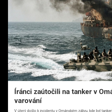
Íránci zaútočili na tanker v O
varování
V úterý došlo k incidentu v Ománském zálivu, kde byl tank