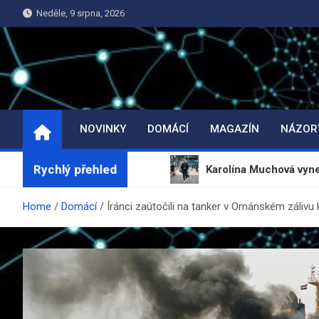
Skip
Neděle, 9 srpna, 2026
to
content
NOVINKY
DOMÁCÍ
MAGAZÍN
NÁZOR
Rychlý přehled
buje reformy
Karolína Muchová vynechá turnaj v C
Home
Domácí
Íránci zaútočili na tanker v Ománském zálivu 