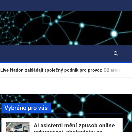
ládají společný podnik pro provoz O2 areny a Fora Karlín
Vybráno pro vás
AI asistenti mění způsob online
nakupování, obchodníci se