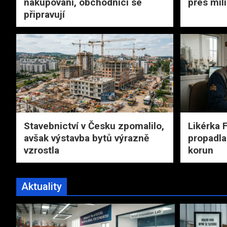
nakupování, obchodníci se
přes mil
připravují
Stavebnictví v Česku zpomalilo,
Likérka 
avšak výstavba bytů výrazně
propadla
vzrostla
korun
Aktuality