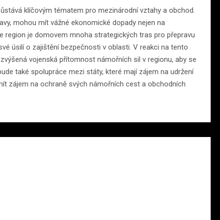
zůstává klíčovým tématem pro mezinárodní vztahy a obchod.
pravy, mohou mít vážné ekonomické dopady nejen na
 že region je domovem mnoha strategických tras pro přepravu
é úsilí o zajištění bezpečnosti v oblasti. V reakci na tento
a zvýšená vojenská přítomnost námořních sil v regionu, aby se
bude také spolupráce mezi státy, které mají zájem na udržení
měl mít zájem na ochraně svých námořních cest a obchodních