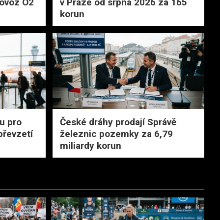
rovoz O2
v Praze od srpna 2026 za 165
korun
tu pro
České dráhy prodají Správě
převzetí
železnic pozemky za 6,79
miliardy korun