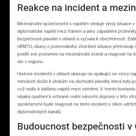
Reakce na incident a mezin
Mezinárodní společenství s napětím sleduje vývoj situace v
diplomatické napětí mezi Íránem a jeho západními protivníky
bezpečnosti plavidel v oblasti a vyzvala k obezřetnosti. Za
UKMTO, obavy z potenciálního zhoršení situace přetrvávají. 
posílit své postavení na mezinárodní scéně a reagovat na tl
vliv v regionu.
Historie incidentů v oblasti ukazuje na opakující se vzory n
minulosti došlo k útokům na obchodní plavidla, která byla 
což vedlo k dalšímu napětí mezi zeměmi. V tomto kontextu je
nějaká opatření k ochraně civilní námořní dopravy v této str
společenství bude reagovat na tento incident s cílem udržet 
diplomatických kanálů.
Budoucnost bezpečnosti v