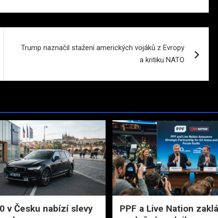
Trump naznačil stažení amerických vojáků z Evropy
a kritiku NATO
0 v Česku nabízí slevy
PPF a Live Nation zaklá