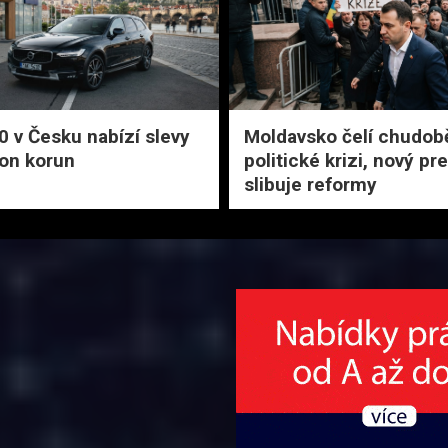
0 v Česku nabízí slevy
Moldavsko čelí chudob
ion korun
politické krizi, nový pr
slibuje reformy