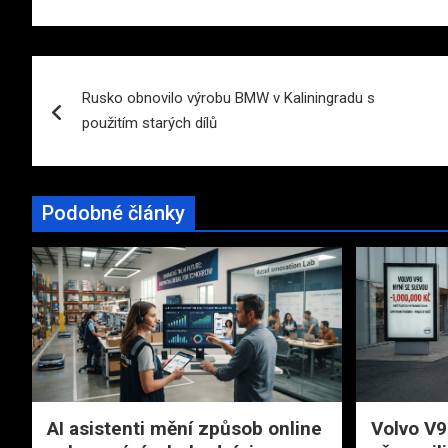
Navigace
Rusko obnovilo výrobu BMW v Kaliningradu s
pro
použitím starých dílů
příspěvek
Podobné články
AI asistenti mění způsob online
Volvo V9