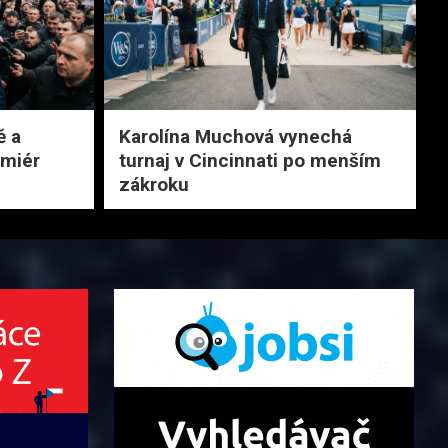
ě a
Karolína Muchová vynechá
emiér
turnaj v Cincinnati po menším
zákroku