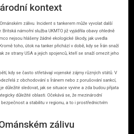
árodní kontext
 Ománském zálivu. Incident s tankerem může vyvolat další
. Britská námořní služba UKMTO již vyjádřila obavy ohledně
tímco nejsou hlášeny žádné ekologické škody, jak uvedla
Kromě toho, útok na tanker přichází v době, kdy se Írán snaží
ak ze strany USA a jejich spojenců, kteří se snaží omezit jeho
apětí, kdy se často střetávají vojenské zájmy různých států. V
podezřelá z obchodování s Íránem nebo z porušování sankcí,
 důležité sledovat, jak se situace vyvine a zda budou přijata
ategicky důležité oblasti. Očekává se, že mezinárodní
bezpečnost a stabilitu v regionu, a to i prostřednictvím
 Ománském zálivu