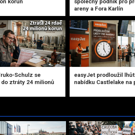
ion korun
společný podnik pro p
areny a Fora Karlín
Fruko-Schulz se
easyJet prodloužil lhů
 do ztráty 24 milionů
nabídku Castlelake na 