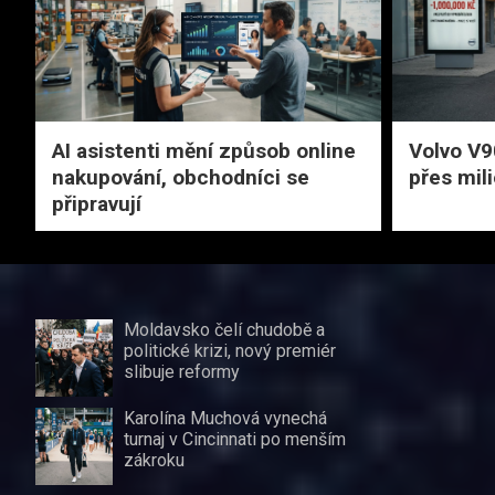
AI asistenti mění způsob online
Volvo V9
nakupování, obchodníci se
přes mil
připravují
Moldavsko čelí chudobě a
politické krizi, nový premiér
slibuje reformy
Karolína Muchová vynechá
turnaj v Cincinnati po menším
zákroku