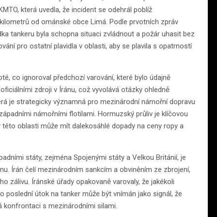
MTO, která uvedla, že incident se odehrál poblíž
 kilometrů od ománské obce Limá. Podle prvotních zpráv
ka tankeru byla schopna situaci zvládnout a požár uhasit bez
ní pro ostatní plavidla v oblasti, aby se plavila s opatrností
oté, co ignoroval předchozí varování, které bylo údajně
iciálními zdroji v Íránu, což vyvolává otázky ohledně
která je strategicky významná pro mezinárodní námořní dopravu
 západními námořními flotilami. Hormuzský průliv je klíčovou
 v této oblasti může mít dalekosáhlé dopady na ceny ropy a
dními státy, zejména Spojenými státy a Velkou Británií, je
ionu. Írán čelí mezinárodním sankcím a obviněním ze zbrojení,
ho zálivu. Íránské úřady opakovaně varovaly, že jakékoli
o poslední útok na tanker může být vnímán jako signál, že
ná konfrontaci s mezinárodními silami.