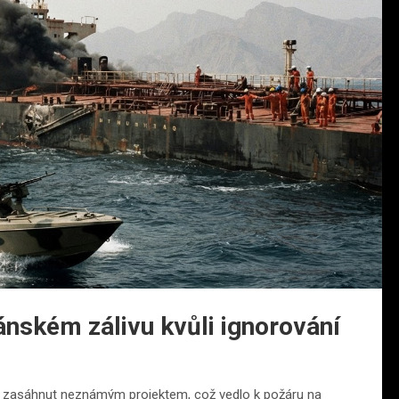
mánském zálivu kvůli ignorování
er zasáhnut neznámým projektem, což vedlo k požáru na