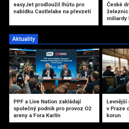
easyJet prodloužil lhůtu pro
České dr
nabídku Castlelake na převzetí
železnic
miliardy
Aktuality
PPF a Live Nation zakládají
Levnější
společný podnik pro provoz O2
v Praze 
areny a Fora Karlín
korun