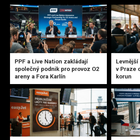
PPF a Live Nation zakládají
Levnější
společný podnik pro provoz O2
v Praze 
areny a Fora Karlín
korun