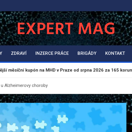
ExpertMag.cz
Magazín informací a zpravodajství
Y
ZDRAVÍ
INZERCE PRÁCE
BRIGÁDY
KONTAKT
upón na MHD v Praze od srpna 2026 za 165 korun
y u Alzheimerovy choroby