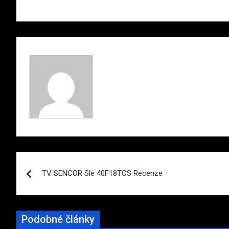
Navigace
TV SENCOR Sle 40F18TCS Recenze
pro
příspěvek
Podobné články