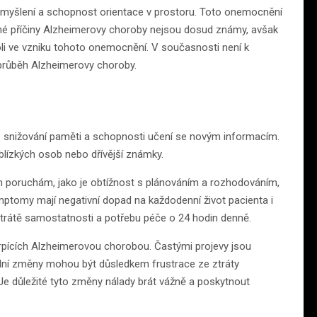
, myšlení a schopnost orientace v prostoru. Toto onemocnění
sné příčiny Alzheimerovy choroby nejsou dosud známy, avšak
oli ve vzniku tohoto onemocnění. V současnosti není k
t průběh Alzheimerovy choroby.
 snižování paměti a schopnosti učení se novým informacím.
blízkých osob nebo dřívější známky.
m poruchám, jako je obtížnost s plánováním a rozhodováním,
mptomy mají negativní dopad na každodenní život pacienta i
 ztrátě samostatnosti a potřebu péče o 24 hodin denně.
rpících Alzheimerovou chorobou. Častými projevy jsou
lní změny mohou být důsledkem frustrace ze ztráty
e důležité tyto změny nálady brát vážně a poskytnout